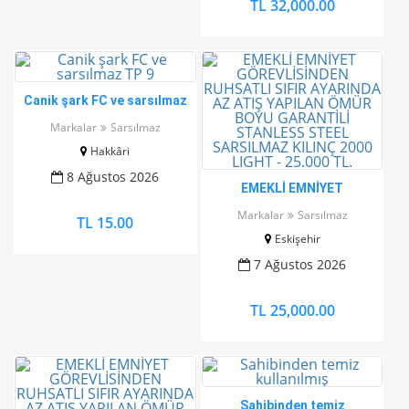
TL 32,000.00
Canik şark FC ve sarsılmaz
TP 9
Markalar
Sarsılmaz
Hakkâri
8 Ağustos 2026
EMEKLİ EMNİYET
GÖREVLİSİNDEN RUHSATLI
Markalar
Sarsılmaz
TL 15.00
SIFIR AYARINDA AZ ATIŞ
Eskişehir
YAPILAN ÖMÜR BOYU
GARANTİLİ STANLESS
7 Ağustos 2026
STEEL SARSILMAZ KILINÇ
2000 LIGHT - 25.000 TL.
TL 25,000.00
Sahibinden temiz