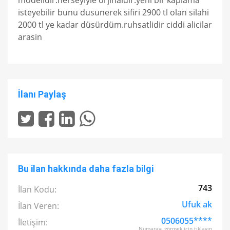
modelidir.herseyiyle orjinaldir.yeni bir kaplama
isteyebilir bunu dusunerek sifiri 2900 tl olan silahi
2000 tl ye kadar düsürdüm.ruhsatlidir ciddi alicilar
arasin
İlanı Paylaş
Bu ilan hakkında daha fazla bilgi
743
İlan Kodu:
Ufuk ak
İlan Veren:
0506055****
İletişim:
Numarayı görmek için tıklayın