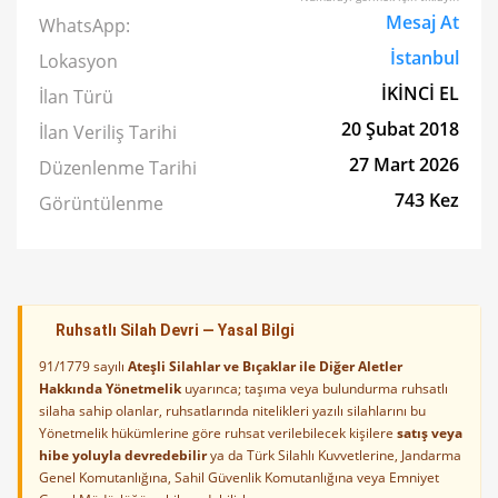
Mesaj At
WhatsApp:
İstanbul
Lokasyon
İKİNCİ EL
İlan Türü
20 Şubat 2018
İlan Veriliş Tarihi
27 Mart 2026
Düzenlenme Tarihi
743 Kez
Görüntülenme
Ruhsatlı Silah Devri — Yasal Bilgi
91/1779 sayılı
Ateşli Silahlar ve Bıçaklar ile Diğer Aletler
Hakkında Yönetmelik
uyarınca; taşıma veya bulundurma ruhsatlı
silaha sahip olanlar, ruhsatlarında nitelikleri yazılı silahlarını bu
Yönetmelik hükümlerine göre ruhsat verilebilecek kişilere
satış veya
hibe yoluyla devredebilir
ya da Türk Silahlı Kuvvetlerine, Jandarma
Genel Komutanlığına, Sahil Güvenlik Komutanlığına veya Emniyet