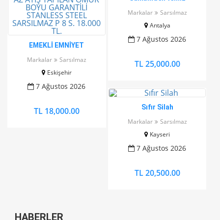
kullanılmış
Markalar
Sarsılmaz
Antalya
7 Ağustos 2026
EMEKLİ EMNİYET
GÖREVLİSİNDEN RUHSATLI
Markalar
Sarsılmaz
TL 25,000.00
SIFIR AYARINDA AZ ATIŞ
Eskişehir
YAPILAN ÖMÜR BOYU
GARANTİLİ STANLESS
7 Ağustos 2026
STEEL SARSILMAZ P 8 S.
18.000 TL.
Sıfır Silah
TL 18,000.00
Markalar
Sarsılmaz
Kayseri
7 Ağustos 2026
TL 20,500.00
HABERLER