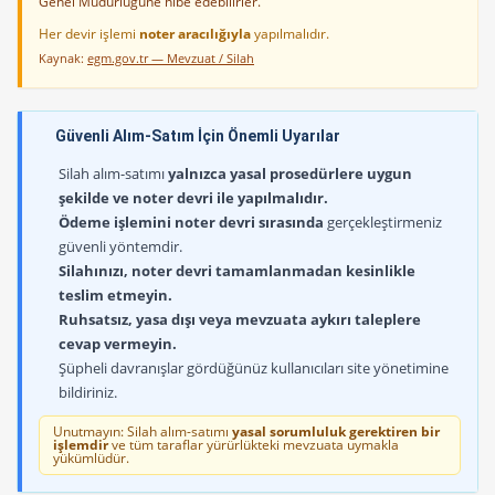
Genel Müdürlüğüne hibe edebilirler.
Her devir işlemi
noter aracılığıyla
yapılmalıdır.
Kaynak:
egm.gov.tr — Mevzuat / Silah
Güvenli Alım-Satım İçin Önemli Uyarılar
Silah alım-satımı
yalnızca yasal prosedürlere uygun
şekilde ve noter devri ile yapılmalıdır.
Ödeme işlemini noter devri sırasında
gerçekleştirmeniz
güvenli yöntemdir.
Silahınızı, noter devri tamamlanmadan kesinlikle
teslim etmeyin.
Ruhsatsız, yasa dışı veya mevzuata aykırı taleplere
cevap vermeyin.
Şüpheli davranışlar gördüğünüz kullanıcıları site yönetimine
bildiriniz.
Unutmayın: Silah alım-satımı
yasal sorumluluk gerektiren bir
işlemdir
ve tüm taraflar yürürlükteki mevzuata uymakla
yükümlüdür.