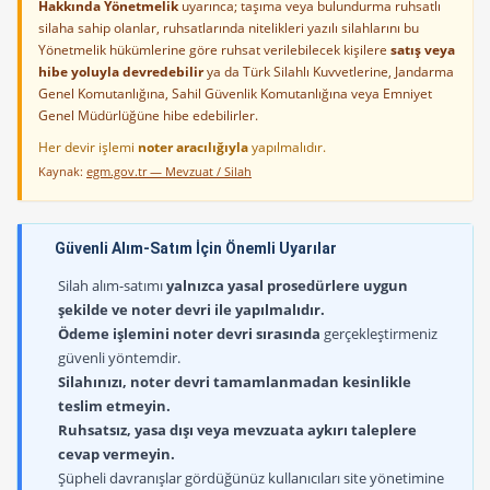
Hakkında Yönetmelik
uyarınca; taşıma veya bulundurma ruhsatlı
silaha sahip olanlar, ruhsatlarında nitelikleri yazılı silahlarını bu
Yönetmelik hükümlerine göre ruhsat verilebilecek kişilere
satış veya
hibe yoluyla devredebilir
ya da Türk Silahlı Kuvvetlerine, Jandarma
Genel Komutanlığına, Sahil Güvenlik Komutanlığına veya Emniyet
Genel Müdürlüğüne hibe edebilirler.
Her devir işlemi
noter aracılığıyla
yapılmalıdır.
Kaynak:
egm.gov.tr — Mevzuat / Silah
Güvenli Alım-Satım İçin Önemli Uyarılar
Silah alım-satımı
yalnızca yasal prosedürlere uygun
şekilde ve noter devri ile yapılmalıdır.
Ödeme işlemini noter devri sırasında
gerçekleştirmeniz
güvenli yöntemdir.
Silahınızı, noter devri tamamlanmadan kesinlikle
teslim etmeyin.
Ruhsatsız, yasa dışı veya mevzuata aykırı taleplere
cevap vermeyin.
Şüpheli davranışlar gördüğünüz kullanıcıları site yönetimine