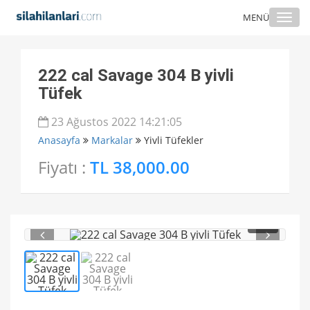
Togg
MENÜ
navi
222 cal Savage 304 B yivli
Tüfek
23 Ağustos 2022 14:21:05
Anasayfa
Markalar
Yivli Tüfekler
Fiyatı :
TL 38,000.00
1
/ 2