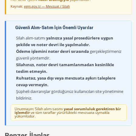
Kaynak:
egm.gov.tr — Mevzuat / Silah
Güvenli Alım-Satım İçin Önemli Uyarılar
Silah alım-satımı
yalnızca yasal prosedürlere uygun
şekilde ve noter devri ile yapılmalıdır.
Ödeme işlemini noter devri sırasında
gerçekleştirmeniz
güvenli yöntemdir.
Silahınızı, noter devri tamamlanmadan kesinlikle
teslim etmeyin.
Ruhsatsız, yasa dışı veya mevzuata aykırı taleplere
cevap vermeyin.
Şüpheli davranışlar gördüğünüz kullanıcıları site yönetimine
bildiriniz.
Unutmayın: Silah alım-satımı
yasal sorumluluk gerektiren bir
işlemdir
ve tüm taraflar yürürlükteki mevzuata uymakla
yükümlüdür.
Benzer İlanlar