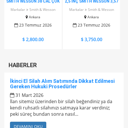
SMİTH WESSON 38 CAL ÇOK
2,5 İNÇ SMİTH WESSON 3,57
TEMİZ
ÇOK TEMİZ
Markalar
Smith & Wesson
Markalar
Smith & Wesson
Ankara
Ankara
23 Temmuz 2026
23 Temmuz 2026
$ 2,800.00
$ 3,750.00
HABERLER
İkinci El Silah Alım Satımında Dikkat Edilmesi
Gereken Hukuki Prosedürler
31 Mart 2026
İlan sitemiz üzerinden bir silah beğendiniz ya da
kendi ruhsatlı silahınızı satmaya karar verdiniz;
peki süreç bundan sonra nasıl...
DEVAMINI OKU