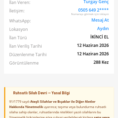
Turgay Genç
İlan Veren:
0505 649 2****
İletişim:
Numarayı görmek için tıklayın
Mesaj At
WhatsApp:
Aydın
Lokasyon
İKİNCİ EL
İlan Türü
12 Haziran 2026
İlan Veriliş Tarihi
12 Haziran 2026
Düzenlenme Tarihi
288 Kez
Görüntülenme
Ruhsatlı Silah Devri — Yasal Bilgi
91/1779 sayılı
Ateşli Silahlar ve Bıçaklar ile Diğer Aletler
Hakkında Yönetmelik
uyarınca; taşıma veya bulundurma ruhsatlı
silaha sahip olanlar, ruhsatlarında nitelikleri yazılı silahlarını bu
Yönetmelik hükümlerine göre ruhsat verilebilecek kişilere
satış veya