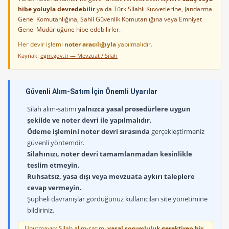
hibe yoluyla devredebilir
ya da Türk Silahlı Kuvvetlerine, Jandarma
Genel Komutanlığına, Sahil Güvenlik Komutanlığına veya Emniyet
Genel Müdürlüğüne hibe edebilirler.
Her devir işlemi
noter aracılığıyla
yapılmalıdır.
Kaynak:
egm.gov.tr — Mevzuat / Silah
Güvenli Alım-Satım İçin Önemli Uyarılar
Silah alım-satımı
yalnızca yasal prosedürlere uygun
şekilde ve noter devri ile yapılmalıdır.
Ödeme işlemini noter devri sırasında
gerçekleştirmeniz
güvenli yöntemdir.
Silahınızı, noter devri tamamlanmadan kesinlikle
teslim etmeyin.
Ruhsatsız, yasa dışı veya mevzuata aykırı taleplere
cevap vermeyin.
Şüpheli davranışlar gördüğünüz kullanıcıları site yönetimine
bildiriniz.
Unutmayın: Silah alım-satımı
yasal sorumluluk gerektiren bir