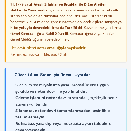
91/1779 sayılı
Ateşli Silahlar ve Bıçaklar ile Diğer Aletler
Hakkında Yönetmelik
uyarınca; taşıma veya bulundurma ruhsatlı
silaha sahip olanlar, ruhsatlarında nitelikleri yazılı silahlarını bu
Yönetmelik hükümlerine göre ruhsat verilebilecek kişilere
satış veya
hibe yoluyla devredebilir
ya da Türk Silahlı Kuvvetlerine, Jandarma
Genel Komutanlığına, Sahil Güvenlik Komutanlığına veya Emniyet
Genel Müdürlüğüne hibe edebilirler.
Her devir işlemi
noter aracılığıyla
yapılmalıdır.
Kaynak:
egm.gov.tr — Mevzuat / Silah
Güvenli Alım-Satım İçin Önemli Uyarılar
Silah alım-satımı
yalnızca yasal prosedürlere uygun
şekilde ve noter devri ile yapılmalıdır.
Ödeme işlemini noter devri sırasında
gerçekleştirmeniz
güvenli yöntemdir.
Silahınızı, noter devri tamamlanmadan kesinlikle
teslim etmeyin.
Ruhsatsız, yasa dışı veya mevzuata aykırı taleplere
cevap vermeyin.