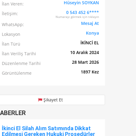
Hüseyin SOYKAN
İlan Veren:
0 543 452 6****
İletişim:
Numarayı görmek için tıklayın
Mesaj At
WhatsApp:
Konya
Lokasyon
İKİNCİ EL
İlan Türü
10 Aralık 2024
İlan Veriliş Tarihi
28 Mart 2026
Düzenlenme Tarihi
1897 Kez
Görüntülenme
Şikayet Et
ABERLER
İkinci El Silah Alım Satımında Dikkat
Edilmesi Gereken Hukuki Prosedürler