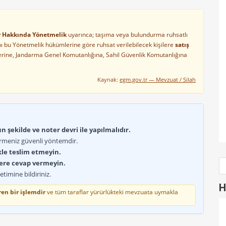
ler Hakkında Yönetmelik
uyarınca; taşıma veya bulundurma ruhsatlı
arını bu Yönetmelik hükümlerine göre ruhsat verilebilecek kişilere
satış
lerine, Jandarma Genel Komutanlığına, Sahil Güvenlik Komutanlığına
Kaynak:
egm.gov.tr — Mevzuat / Silah
 şekilde ve noter devri ile yapılmalıdır.
rmeniz güvenli yöntemdir.
kle teslim etmeyin.
lere cevap vermeyin.
timine bildiriniz.
H
en bir işlemdir
ve tüm taraflar yürürlükteki mevzuata uymakla