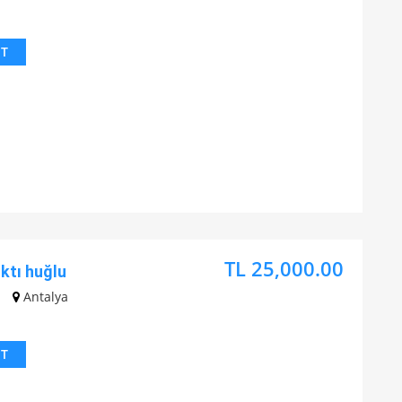
IT
TL 25,000.00
ktı huğlu
Antalya
IT