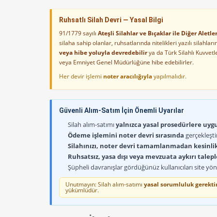
Ruhsatlı Silah Devri — Yasal Bilgi
91/1779 sayılı
Ateşli Silahlar ve Bıçaklar ile Diğer Alet
silaha sahip olanlar, ruhsatlarında nitelikleri yazılı silahl
veya hibe yoluyla devredebilir
ya da Türk Silahlı Kuvvet
veya Emniyet Genel Müdürlüğüne hibe edebilirler.
Her devir işlemi
noter aracılığıyla
yapılmalıdır.
Güvenli Alım-Satım İçin Önemli Uyarılar
Silah alım-satımı
yalnızca yasal prosedürlere uygun
Ödeme işlemini noter devri sırasında
gerçekleşti
Silahınızı, noter devri tamamlanmadan kesinli
Ruhsatsız, yasa dışı veya mevzuata aykırı talep
Şüpheli davranışlar gördüğünüz kullanıcıları site yöne
Unutmayın: Silah alım-satımı
yasal sorumluluk gerektir
yükümlüdür.