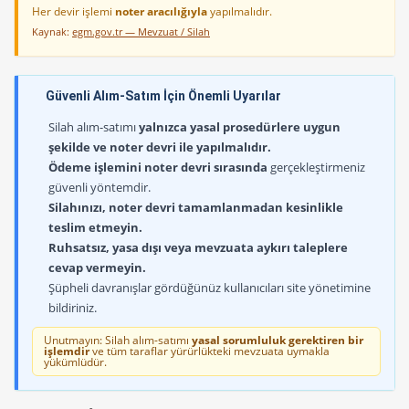
Her devir işlemi
noter aracılığıyla
yapılmalıdır.
Kaynak:
egm.gov.tr — Mevzuat / Silah
Güvenli Alım-Satım İçin Önemli Uyarılar
Silah alım-satımı
yalnızca yasal prosedürlere uygun
şekilde ve noter devri ile yapılmalıdır.
Ödeme işlemini noter devri sırasında
gerçekleştirmeniz
güvenli yöntemdir.
Silahınızı, noter devri tamamlanmadan kesinlikle
teslim etmeyin.
Ruhsatsız, yasa dışı veya mevzuata aykırı taleplere
cevap vermeyin.
Şüpheli davranışlar gördüğünüz kullanıcıları site yönetimine
bildiriniz.
Unutmayın: Silah alım-satımı
yasal sorumluluk gerektiren bir
işlemdir
ve tüm taraflar yürürlükteki mevzuata uymakla
yükümlüdür.