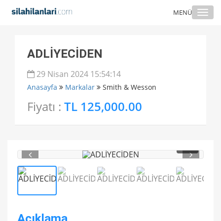
Togg
MENÜ
navi
ADLİYECİDEN
29 Nisan 2024 15:54:14
Anasayfa
Markalar
Smith & Wesson
Fiyatı :
TL 125,000.00
1
/ 5
Açıklama