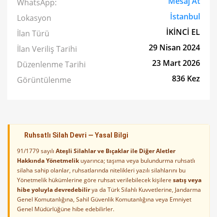
Mesaj At
WhatsApp:
İstanbul
Lokasyon
İKİNCİ EL
İlan Türü
29 Nisan 2024
İlan Veriliş Tarihi
23 Mart 2026
Düzenlenme Tarihi
836 Kez
Görüntülenme
Ruhsatlı Silah Devri — Yasal Bilgi
91/1779 sayılı
Ateşli Silahlar ve Bıçaklar ile Diğer Aletler
Hakkında Yönetmelik
uyarınca; taşıma veya bulundurma ruhsatlı
silaha sahip olanlar, ruhsatlarında nitelikleri yazılı silahlarını bu
Yönetmelik hükümlerine göre ruhsat verilebilecek kişilere
satış veya
hibe yoluyla devredebilir
ya da Türk Silahlı Kuvvetlerine, Jandarma
Genel Komutanlığına, Sahil Güvenlik Komutanlığına veya Emniyet
Genel Müdürlüğüne hibe edebilirler.