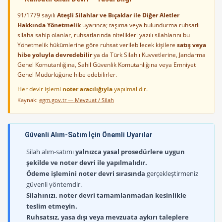
91/1779 sayılı
Ateşli Silahlar ve Bıçaklar ile Diğer Aletler
Hakkında Yönetmelik
uyarınca; taşıma veya bulundurma ruhsatlı
silaha sahip olanlar, ruhsatlarında nitelikleri yazılı silahlarını bu
Yönetmelik hükümlerine göre ruhsat verilebilecek kişilere
satış veya
hibe yoluyla devredebilir
ya da Türk Silahlı Kuvvetlerine, Jandarma
Genel Komutanlığına, Sahil Güvenlik Komutanlığına veya Emniyet
Genel Müdürlüğüne hibe edebilirler.
Her devir işlemi
noter aracılığıyla
yapılmalıdır.
Kaynak:
egm.gov.tr — Mevzuat / Silah
Güvenli Alım-Satım İçin Önemli Uyarılar
Silah alım-satımı
yalnızca yasal prosedürlere uygun
şekilde ve noter devri ile yapılmalıdır.
Ödeme işlemini noter devri sırasında
gerçekleştirmeniz
güvenli yöntemdir.
Silahınızı, noter devri tamamlanmadan kesinlikle
teslim etmeyin.
Ruhsatsız, yasa dışı veya mevzuata aykırı taleplere