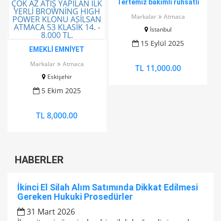
Tertemiz bakımlı ruhsatlı
ATMACA 53
Markalar
Atmaca
İstanbul
15 Eylül 2025
EMEKLİ EMNİYET
GÖREVLİSİNDEN RUHSATLI
Markalar
Atmaca
TL 11,000.00
SIFIR AYARINDA ÇOK AZ
Eskişehir
ATIŞ YAPILAN İLK YERLİ
BROWNİNG HIGH POWER
5 Ekim 2025
KLONU ASİLSAN ATMACA 53
KLASİK 14. - 8.000 TL.
TL 8,000.00
HABERLER
İkinci El Silah Alım Satımında Dikkat Edilmesi
Gereken Hukuki Prosedürler
31 Mart 2026