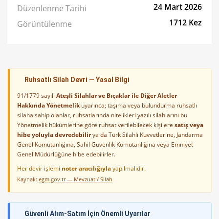
24 Mart 2026
Düzenlenme Tarihi
1712 Kez
Görüntülenme
Ruhsatlı Silah Devri — Yasal Bilgi
91/1779 sayılı
Ateşli Silahlar ve Bıçaklar ile Diğer Aletler
Hakkında Yönetmelik
uyarınca; taşıma veya bulundurma ruhsatlı
silaha sahip olanlar, ruhsatlarında nitelikleri yazılı silahlarını bu
Yönetmelik hükümlerine göre ruhsat verilebilecek kişilere
satış veya
hibe yoluyla devredebilir
ya da Türk Silahlı Kuvvetlerine, Jandarma
Genel Komutanlığına, Sahil Güvenlik Komutanlığına veya Emniyet
Genel Müdürlüğüne hibe edebilirler.
Her devir işlemi
noter aracılığıyla
yapılmalıdır.
Kaynak:
egm.gov.tr — Mevzuat / Silah
Güvenli Alım-Satım İçin Önemli Uyarılar