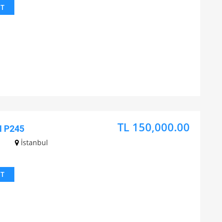
IT
TL 150,000.00
 P245
İstanbul
IT