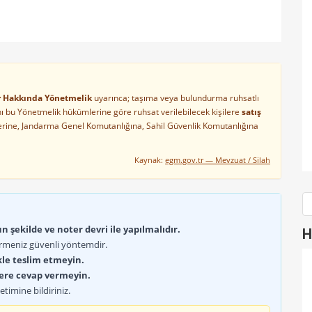
ler Hakkında Yönetmelik
uyarınca; taşıma veya bulundurma ruhsatlı
arını bu Yönetmelik hükümlerine göre ruhsat verilebilecek kişilere
satış
lerine, Jandarma Genel Komutanlığına, Sahil Güvenlik Komutanlığına
Kaynak:
egm.gov.tr — Mevzuat / Silah
 şekilde ve noter devri ile yapılmalıdır.
H
rmeniz güvenli yöntemdir.
kle teslim etmeyin.
lere cevap vermeyin.
timine bildiriniz.