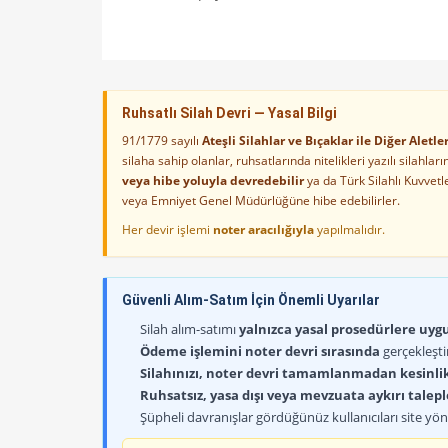
Ruhsatlı Silah Devri — Yasal Bilgi
91/1779 sayılı
Ateşli Silahlar ve Bıçaklar ile Diğer Alet
silaha sahip olanlar, ruhsatlarında nitelikleri yazılı silahl
veya hibe yoluyla devredebilir
ya da Türk Silahlı Kuvvet
veya Emniyet Genel Müdürlüğüne hibe edebilirler.
Her devir işlemi
noter aracılığıyla
yapılmalıdır.
Güvenli Alım-Satım İçin Önemli Uyarılar
Silah alım-satımı
yalnızca yasal prosedürlere uygun
Ödeme işlemini noter devri sırasında
gerçekleşti
Silahınızı, noter devri tamamlanmadan kesinli
Ruhsatsız, yasa dışı veya mevzuata aykırı talep
Şüpheli davranışlar gördüğünüz kullanıcıları site yöne