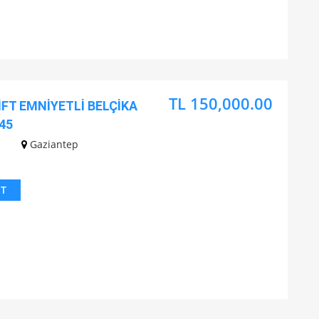
TL 150,000.00
İFT EMNİYETLİ BELÇİKA
45
Gaziantep
IT