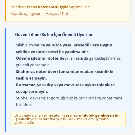
Her devir işlemi
noter aracılığıyla
yapılmalıdır.
Kaynak:
egm.gov.tr — Mevzuat / Silah
Güvenli Alım-Satım İçin Önemli Uyarılar
Silah alım-satımı
yalnızca yasal prosedürlere uygun
şekilde ve noter devri ile yapılmalıdır.
Ödeme işlemini noter devri sırasında
gerçekleştirmeniz
güvenli yöntemdir.
Silahınızı, noter devri tamamlanmadan kesinlikle
teslim etmeyin.
Ruhsatsız, yasa dışı veya mevzuata aykırı taleplere
cevap vermeyin.
Şüpheli davranışlar gördüğünüz kullanıcıları site yönetimine
bildiriniz.
Unutmayın: Silah alım-satımı
yasal sorumluluk gerektiren bir
işlemdir
ve tüm taraflar yürürlükteki mevzuata uymakla
yükümlüdür.