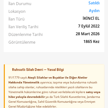
Satıldı
İlan Durumu
Aydın
Lokasyon
İKİNCİ EL
İlan Türü
7 Eylül 2022
İlan Veriliş Tarihi
28 Mart 2026
Düzenlenme Tarihi
1865 Kez
Görüntülenme
Ruhsatlı Silah Devri — Yasal Bilgi
91/1779 sayılı
Ateşli Silahlar ve Bıçaklar ile Diğer Aletler
Hakkında Yönetmelik
uyarınca; taşıma veya bulundurma ruhsatlı
silaha sahip olanlar, ruhsatlarında nitelikleri yazılı silahlarını bu
Yönetmelik hükümlerine göre ruhsat verilebilecek kişilere
satış veya
hibe yoluyla devredebilir
ya da Türk Silahlı Kuvvetlerine, Jandarma
Genel Komutanlığına, Sahil Güvenlik Komutanlığına veya Emniyet
Genel Müdürlüğüne hibe edebilirler.