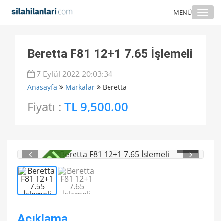
Togg
MENÜ
navi
Beretta F81 12+1 7.65 İşlemeli
7 Eylül 2022 20:03:34
Anasayfa
Markalar
Beretta
Fiyatı :
TL 9,500.00
1
/ 2
Açıklama