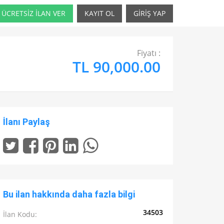
ÜCRETSİZ İLAN VER
KAYIT OL
GİRİŞ YAP
Fiyatı :
TL 90,000.00
İlanı Paylaş
Bu ilan hakkında daha fazla bilgi
34503
İlan Kodu: