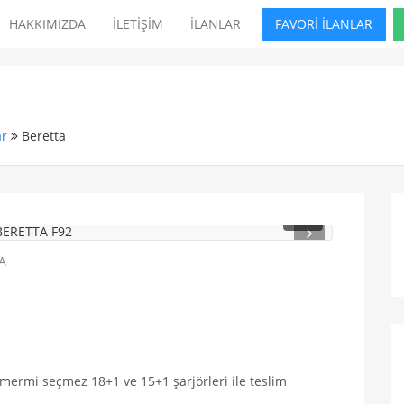
HAKKIMIZDA
İLETİŞİM
İLANLAR
FAVORİ İLANLAR
ar
Beretta
1
/ 4
ü mermi seçmez 18+1 ve 15+1 şarjörleri ile teslim