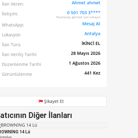
Ahmet ahmet
İlan Veren:
0 501 703 3****
İletişim:
Numarayı görmek için tıklayın
Mesaj At
WhatsApp:
Antalya
Lokasyon
İKİNCİ EL
İlan Türü
28 Mayıs 2026
İlan Veriliş Tarihi
1 Ağustos 2026
Düzenlenme Tarihi
441 Kez
Görüntülenme
Şikayet Et
atıcının Diğer İlanları
ROWNİNG 14 Lü
ntalya