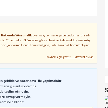
ler Hakkında Yönetmelik
uyarınca; taşıma veya bulundurma ruhsatlı
arını bu Yönetmelik hükümlerine göre ruhsat verilebilecek kişilere
satış
lerine, Jandarma Genel Komutanlığına, Sahil Güvenlik Komutanlığına
Kaynak:
egm.gov.tr — Mevzuat / Silah
 şekilde ve noter devri ile yapılmalıdır.
rmeniz güvenli yöntemdir.
S
kle teslim etmeyin.
lere cevap vermeyin.
timine bildiriniz.
B
A