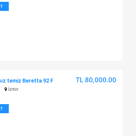
IT
TL 80,000.00
ız temiz Beretta 92 F
İzmir
IT