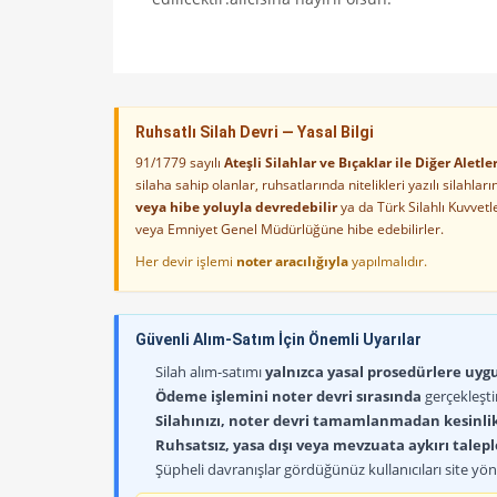
Ruhsatlı Silah Devri — Yasal Bilgi
91/1779 sayılı
Ateşli Silahlar ve Bıçaklar ile Diğer Alet
silaha sahip olanlar, ruhsatlarında nitelikleri yazılı silahl
veya hibe yoluyla devredebilir
ya da Türk Silahlı Kuvvet
veya Emniyet Genel Müdürlüğüne hibe edebilirler.
Her devir işlemi
noter aracılığıyla
yapılmalıdır.
Güvenli Alım-Satım İçin Önemli Uyarılar
Silah alım-satımı
yalnızca yasal prosedürlere uygun
Ödeme işlemini noter devri sırasında
gerçekleşti
Silahınızı, noter devri tamamlanmadan kesinli
Ruhsatsız, yasa dışı veya mevzuata aykırı talep
Şüpheli davranışlar gördüğünüz kullanıcıları site yöne