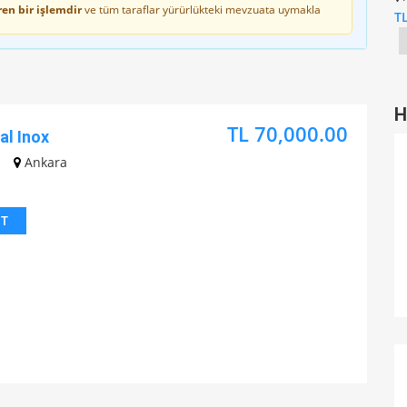
en bir işlemdir
ve tüm taraflar yürürlükteki mevzuata uymakla
T
H
TL 70,000.00
al Inox
Ankara
IT