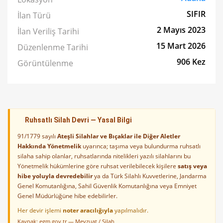
SIFIR
İlan Türü
2 Mayıs 2023
İlan Veriliş Tarihi
15 Mart 2026
Düzenlenme Tarihi
906 Kez
Görüntülenme
Ruhsatlı Silah Devri — Yasal Bilgi
91/1779 sayılı
Ateşli Silahlar ve Bıçaklar ile Diğer Aletler
Hakkında Yönetmelik
uyarınca; taşıma veya bulundurma ruhsatlı
silaha sahip olanlar, ruhsatlarında nitelikleri yazılı silahlarını bu
Yönetmelik hükümlerine göre ruhsat verilebilecek kişilere
satış veya
hibe yoluyla devredebilir
ya da Türk Silahlı Kuvvetlerine, Jandarma
Genel Komutanlığına, Sahil Güvenlik Komutanlığına veya Emniyet
Genel Müdürlüğüne hibe edebilirler.
Her devir işlemi
noter aracılığıyla
yapılmalıdır.
Kaynak:
egm.gov.tr — Mevzuat / Silah