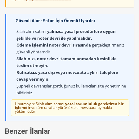
Güvenli Alım-Satım İçin Önemli Uyarılar
Silah alım-satımı
yalnızca yasal prosedürlere uygun
şekilde ve noter devri ile yapılmalıdır.
Ödeme işlemini noter devri sırasında
gerçekleştirmeniz
güvenli yöntemdir.
Silahınızı, noter devri tamamlanmadan kesinlikle
teslim etmeyin.
Ruhsatsız, yasa dışı veya mevzuata aykırı taleplere
cevap vermeyin.
Şüpheli davranışlar gördüğünüz kullanıcıları site yönetimine
bildiriniz.
Unutmayın: Silah alım-satımı
yasal sorumluluk gerektiren bir
işlemdir
ve tüm taraflar yürürlükteki mevzuata uymakla
yükümlüdür.
Benzer İlanlar