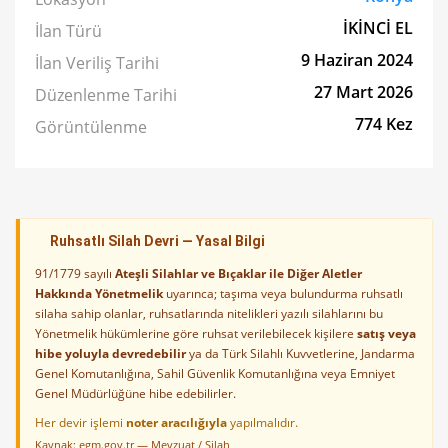
İKİNCİ EL
İlan Türü
9 Haziran 2024
İlan Veriliş Tarihi
27 Mart 2026
Düzenlenme Tarihi
774 Kez
Görüntülenme
Ruhsatlı Silah Devri — Yasal Bilgi
91/1779 sayılı
Ateşli Silahlar ve Bıçaklar ile Diğer Aletler
Hakkında Yönetmelik
uyarınca; taşıma veya bulundurma ruhsatlı
silaha sahip olanlar, ruhsatlarında nitelikleri yazılı silahlarını bu
Yönetmelik hükümlerine göre ruhsat verilebilecek kişilere
satış veya
hibe yoluyla devredebilir
ya da Türk Silahlı Kuvvetlerine, Jandarma
Genel Komutanlığına, Sahil Güvenlik Komutanlığına veya Emniyet
Genel Müdürlüğüne hibe edebilirler.
Her devir işlemi
noter aracılığıyla
yapılmalıdır.
Kaynak:
egm.gov.tr — Mevzuat / Silah