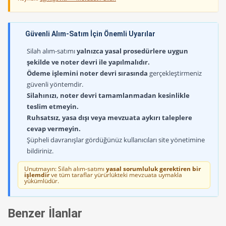
Güvenli Alım-Satım İçin Önemli Uyarılar
Silah alım-satımı
yalnızca yasal prosedürlere uygun
şekilde ve noter devri ile yapılmalıdır.
Ödeme işlemini noter devri sırasında
gerçekleştirmeniz
güvenli yöntemdir.
Silahınızı, noter devri tamamlanmadan kesinlikle
teslim etmeyin.
Ruhsatsız, yasa dışı veya mevzuata aykırı taleplere
cevap vermeyin.
Şüpheli davranışlar gördüğünüz kullanıcıları site yönetimine
bildiriniz.
Unutmayın: Silah alım-satımı
yasal sorumluluk gerektiren bir
işlemdir
ve tüm taraflar yürürlükteki mevzuata uymakla
yükümlüdür.
Benzer İlanlar