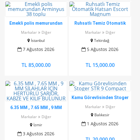
Emekli polis memurundan
Ruhsatlı Temiz Otomatik
Arminyus 38 toplu
Hatsan Escort Magnum
Markalar
Diğer
Markalar
Diğer
İstanbul
Tekirdağ
7 Ağustos 2026
5 Ağustos 2026
TL 85,000.00
TL 15,000.00
Kamu Görevlisinden Stoger
STR 9 Compact
Markalar
Diğer
6.35 MM , 7.65 MM , 9 MM
SİLAHLAR İÇİN HERTÜRLÜ
Balıkesir
Markalar
Diğer
ŞARJÖR, KABZE VE KILIF
1 Ağustos 2026
İzmir
BULUNUR
3 Ağustos 2026
TL 20,000.00