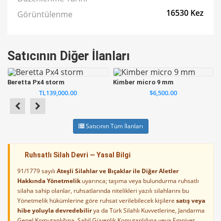
16530 Kez
Görüntülenme
Satıcının Diğer İlanları
Beretta Px4 storm
Kimber micro 9 mm
TL139,000.00
$6,500.00
Satıcının Tüm İlanları
Ruhsatlı Silah Devri — Yasal Bilgi
91/1779 sayılı
Ateşli Silahlar ve Bıçaklar ile Diğer Aletler
Hakkında Yönetmelik
uyarınca; taşıma veya bulundurma ruhsatlı
silaha sahip olanlar, ruhsatlarında nitelikleri yazılı silahlarını bu
Yönetmelik hükümlerine göre ruhsat verilebilecek kişilere
satış veya
hibe yoluyla devredebilir
ya da Türk Silahlı Kuvvetlerine, Jandarma
Genel Komutanlığına, Sahil Güvenlik Komutanlığına veya Emniyet