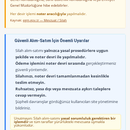
Genel Müdürlüğüne hibe edebilirler.
Her devir işlemi
noter aracılığıyla
yapılmalıdır.
Kaynak:
egm.gov.tr — Mevzuat / Silah
Güvenli Alım-Satım İçin Önemli Uyarılar
Silah alım-satımı
yalnızca yasal prosedürlere uygun
şekilde ve noter devri ile yapılmalıdır.
Ödeme işlemini noter devri sırasında
gerçekleştirmeniz
güvenli yöntemdir.
Silahınızı, noter devri tamamlanmadan kesinlikle
teslim etmeyin.
Ruhsatsız, yasa dışı veya mevzuata aykırı taleplere
cevap vermeyin.
Şüpheli davranışlar gördüğünüz kullanıcıları site yönetimine
bildiriniz.
Unutmayın: Silah alım-satımı
yasal sorumluluk gerektiren bir
işlemdir
ve tüm taraflar yürürlükteki mevzuata uymakla
yükümlüdür.