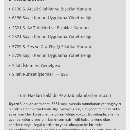
6136 S. Ateşli Silahlar ve Bıçaklar Kanunu
6136 Sayılı Kanun Uygulama Yönetmeliği
2521 S. Av Tüfekleri ve Bıçaklar Kanunu
2521 Sayılı Kanun Uygulama Yönetmeliği
5729 S. Ses ve Gaz Fişeği Silahlar Kanunu
5729 Sayılı Kanun Uygulama Yönetmeliği
Silah İşlemleri Genelgesi
Silah Ruhsat İşlemleri — SSS
Tüm Hakları Saklıdır © 2026 Silahilanlarim.com
Uyarı:
Silahilanlarim.com, 5651 sayılı yasada tanımlanan yer sağlayıcı
olarak hizmet vermektedir. İlgili yasaya göre, site yönetiminin hukuka
aykırı içerikleri kontrol etme yükümlülüğü yoktur. Bu sebeple, sitemiz
uyar ve kaldır prensibini benimsemiştir. Telif hakkına konu olan
eserlerin veya illegal içeriklerin yasal olmayan bir biçimde
paylaşıldığını ve yasal haklarının çiğnendiğini düşünen kamu kurumu,