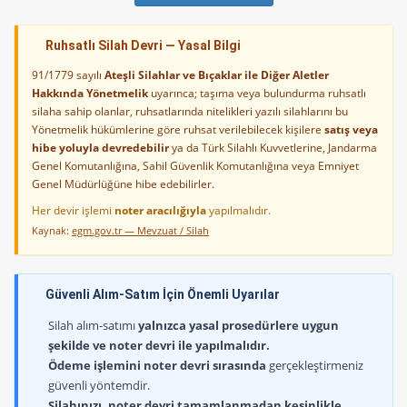
Ruhsatlı Silah Devri — Yasal Bilgi
91/1779 sayılı
Ateşli Silahlar ve Bıçaklar ile Diğer Aletler
Hakkında Yönetmelik
uyarınca; taşıma veya bulundurma ruhsatlı
silaha sahip olanlar, ruhsatlarında nitelikleri yazılı silahlarını bu
Yönetmelik hükümlerine göre ruhsat verilebilecek kişilere
satış veya
hibe yoluyla devredebilir
ya da Türk Silahlı Kuvvetlerine, Jandarma
Genel Komutanlığına, Sahil Güvenlik Komutanlığına veya Emniyet
Genel Müdürlüğüne hibe edebilirler.
Her devir işlemi
noter aracılığıyla
yapılmalıdır.
Kaynak:
egm.gov.tr — Mevzuat / Silah
Güvenli Alım-Satım İçin Önemli Uyarılar
Silah alım-satımı
yalnızca yasal prosedürlere uygun
şekilde ve noter devri ile yapılmalıdır.
Ödeme işlemini noter devri sırasında
gerçekleştirmeniz
güvenli yöntemdir.
Silahınızı, noter devri tamamlanmadan kesinlikle