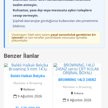
teslim etmeyin.
Ruhsatsız, yasa dışı veya mevzuata aykırı taleplere
cevap vermeyin.
Şüpheli davranışlar gördüğünüz kullanıcıları site yönetimine
bildiriniz.
Unutmayın: Silah alım-satımı
yasal sorumluluk gerektiren bir
işlemdir
ve tüm taraflar yürürlükteki mevzuata uymakla
yükümlüdür.
Benzer İlanlar
Balıklı Halkalı Belçika
BROWNİNG 14LÜ 245NZ
Browning 9 mm 14 lu
Markalar
Browning
serisi ÇİFT KULAK ORİJİNAL
Markalar
Browning
Balıkesir
BOYALI
Ankara
9 Ağustos 2026
8 Ağustos 2026