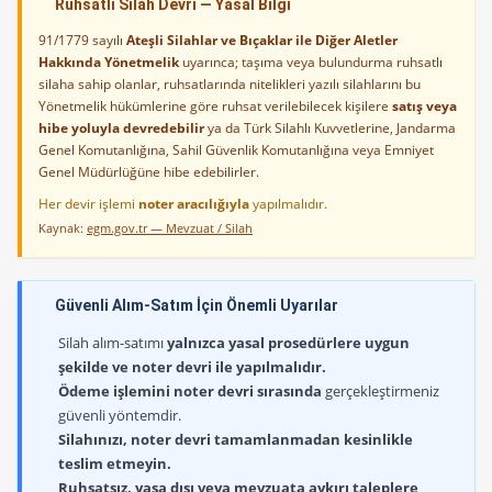
Ruhsatlı Silah Devri — Yasal Bilgi
91/1779 sayılı
Ateşli Silahlar ve Bıçaklar ile Diğer Aletler
Hakkında Yönetmelik
uyarınca; taşıma veya bulundurma ruhsatlı
silaha sahip olanlar, ruhsatlarında nitelikleri yazılı silahlarını bu
Yönetmelik hükümlerine göre ruhsat verilebilecek kişilere
satış veya
hibe yoluyla devredebilir
ya da Türk Silahlı Kuvvetlerine, Jandarma
Genel Komutanlığına, Sahil Güvenlik Komutanlığına veya Emniyet
Genel Müdürlüğüne hibe edebilirler.
Her devir işlemi
noter aracılığıyla
yapılmalıdır.
Kaynak:
egm.gov.tr — Mevzuat / Silah
Güvenli Alım-Satım İçin Önemli Uyarılar
Silah alım-satımı
yalnızca yasal prosedürlere uygun
şekilde ve noter devri ile yapılmalıdır.
Ödeme işlemini noter devri sırasında
gerçekleştirmeniz
güvenli yöntemdir.
Silahınızı, noter devri tamamlanmadan kesinlikle
teslim etmeyin.
Ruhsatsız, yasa dışı veya mevzuata aykırı taleplere