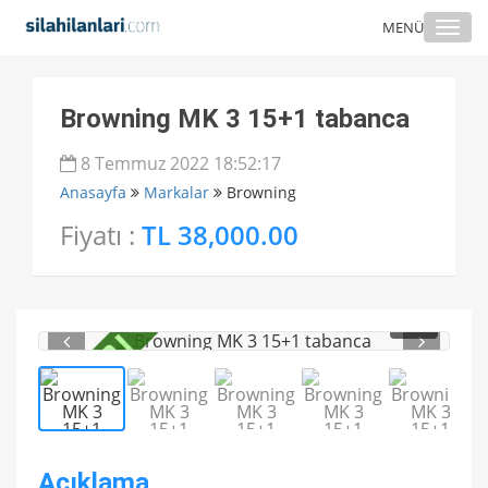
Togg
MENÜ
navi
Browning MK 3 15+1 tabanca
8 Temmuz 2022 18:52:17
Anasayfa
Markalar
Browning
Fiyatı :
TL 38,000.00
1
/ 5
Açıklama