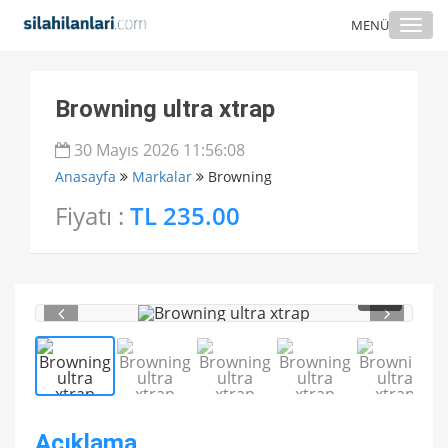
Togg
MENÜ
navi
Browning ultra xtrap
30 Mayıs 2026 11:56:08
Anasayfa
Markalar
Browning
Fiyatı :
TL 235.00
1
/ 5
Açıklama