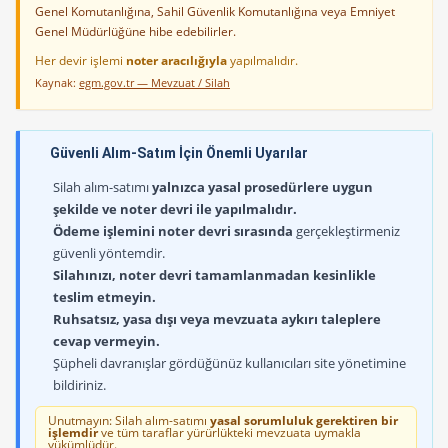
Genel Komutanlığına, Sahil Güvenlik Komutanlığına veya Emniyet
Genel Müdürlüğüne hibe edebilirler.
Her devir işlemi
noter aracılığıyla
yapılmalıdır.
Kaynak:
egm.gov.tr — Mevzuat / Silah
Güvenli Alım-Satım İçin Önemli Uyarılar
Silah alım-satımı
yalnızca yasal prosedürlere uygun
şekilde ve noter devri ile yapılmalıdır.
Ödeme işlemini noter devri sırasında
gerçekleştirmeniz
güvenli yöntemdir.
Silahınızı, noter devri tamamlanmadan kesinlikle
teslim etmeyin.
Ruhsatsız, yasa dışı veya mevzuata aykırı taleplere
cevap vermeyin.
Şüpheli davranışlar gördüğünüz kullanıcıları site yönetimine
bildiriniz.
Unutmayın: Silah alım-satımı
yasal sorumluluk gerektiren bir
işlemdir
ve tüm taraflar yürürlükteki mevzuata uymakla
yükümlüdür.