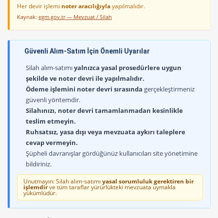
Her devir işlemi
noter aracılığıyla
yapılmalıdır.
Kaynak:
egm.gov.tr — Mevzuat / Silah
Güvenli Alım-Satım İçin Önemli Uyarılar
Silah alım-satımı
yalnızca yasal prosedürlere uygun
şekilde ve noter devri ile yapılmalıdır.
Ödeme işlemini noter devri sırasında
gerçekleştirmeniz
güvenli yöntemdir.
Silahınızı, noter devri tamamlanmadan kesinlikle
teslim etmeyin.
Ruhsatsız, yasa dışı veya mevzuata aykırı taleplere
cevap vermeyin.
Şüpheli davranışlar gördüğünüz kullanıcıları site yönetimine
bildiriniz.
Unutmayın: Silah alım-satımı
yasal sorumluluk gerektiren bir
işlemdir
ve tüm taraflar yürürlükteki mevzuata uymakla
yükümlüdür.