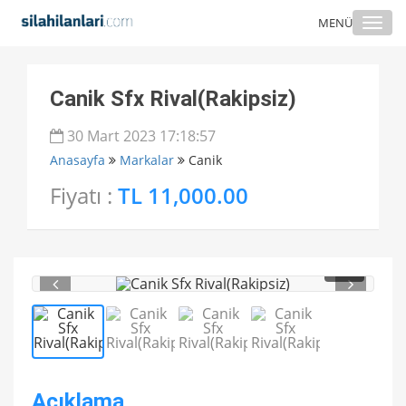
Togg
MENÜ
navi
Canik Sfx Rival(Rakipsiz)
30 Mart 2023 17:18:57
Anasayfa
Markalar
Canik
Fiyatı :
TL 11,000.00
1
/ 4
Açıklama