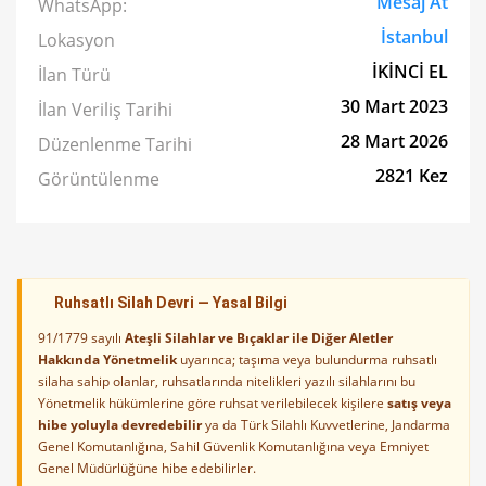
Mesaj At
WhatsApp:
İstanbul
Lokasyon
İKİNCİ EL
İlan Türü
30 Mart 2023
İlan Veriliş Tarihi
28 Mart 2026
Düzenlenme Tarihi
2821 Kez
Görüntülenme
Ruhsatlı Silah Devri — Yasal Bilgi
91/1779 sayılı
Ateşli Silahlar ve Bıçaklar ile Diğer Aletler
Hakkında Yönetmelik
uyarınca; taşıma veya bulundurma ruhsatlı
silaha sahip olanlar, ruhsatlarında nitelikleri yazılı silahlarını bu
Yönetmelik hükümlerine göre ruhsat verilebilecek kişilere
satış veya
hibe yoluyla devredebilir
ya da Türk Silahlı Kuvvetlerine, Jandarma
Genel Komutanlığına, Sahil Güvenlik Komutanlığına veya Emniyet
Genel Müdürlüğüne hibe edebilirler.