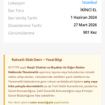
İstanbul
Lokasyon
İKİNCİ EL
İlan Türü
1 Haziran 2024
İlan Veriliş Tarihi
27 Mart 2026
Düzenlenme Tarihi
901 Kez
Görüntülenme
Ruhsatlı Silah Devri — Yasal Bilgi
91/1779 sayılı
Ateşli Silahlar ve Bıçaklar ile Diğer Aletler
Hakkında Yönetmelik
uyarınca; taşıma veya bulundurma ruhsatlı
silaha sahip olanlar, ruhsatlarında nitelikleri yazılı silahlarını bu
Yönetmelik hükümlerine göre ruhsat verilebilecek kişilere
satış veya
hibe yoluyla devredebilir
ya da Türk Silahlı Kuvvetlerine, Jandarma
Genel Komutanlığına, Sahil Güvenlik Komutanlığına veya Emniyet
Genel Müdürlüğüne hibe edebilirler.
Her devir işlemi
noter aracılığıyla
yapılmalıdır.