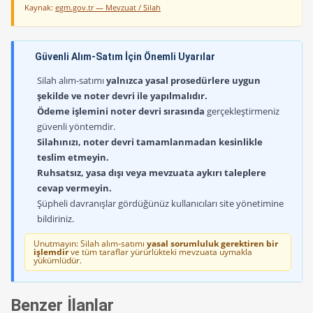
Kaynak:
egm.gov.tr — Mevzuat / Silah
Güvenli Alım-Satım İçin Önemli Uyarılar
Silah alım-satımı
yalnızca yasal prosedürlere uygun
şekilde ve noter devri ile yapılmalıdır.
Ödeme işlemini noter devri sırasında
gerçekleştirmeniz
güvenli yöntemdir.
Silahınızı, noter devri tamamlanmadan kesinlikle
teslim etmeyin.
Ruhsatsız, yasa dışı veya mevzuata aykırı taleplere
cevap vermeyin.
Şüpheli davranışlar gördüğünüz kullanıcıları site yönetimine
bildiriniz.
Unutmayın: Silah alım-satımı
yasal sorumluluk gerektiren bir
işlemdir
ve tüm taraflar yürürlükteki mevzuata uymakla
yükümlüdür.
Benzer İlanlar