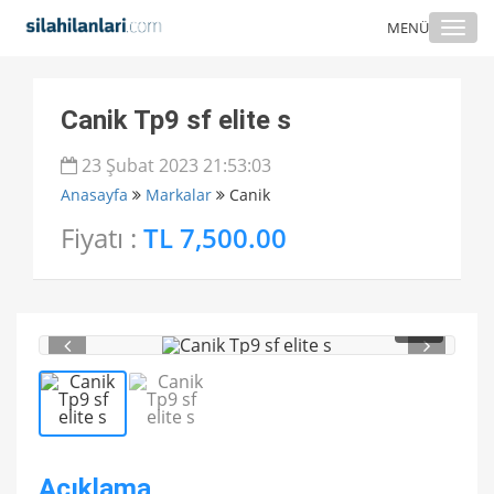
Togg
MENÜ
navi
Canik Tp9 sf elite s
23 Şubat 2023 21:53:03
Anasayfa
Markalar
Canik
Fiyatı :
TL 7,500.00
1
/ 2
Açıklama