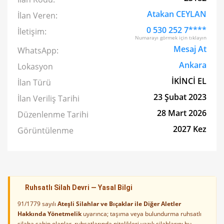
Atakan CEYLAN
İlan Veren:
0 530 252 7****
İletişim:
Numarayı görmek için tıklayın
Mesaj At
WhatsApp:
Ankara
Lokasyon
İKİNCİ EL
İlan Türü
23 Şubat 2023
İlan Veriliş Tarihi
28 Mart 2026
Düzenlenme Tarihi
2027 Kez
Görüntülenme
Ruhsatlı Silah Devri — Yasal Bilgi
91/1779 sayılı
Ateşli Silahlar ve Bıçaklar ile Diğer Aletler
Hakkında Yönetmelik
uyarınca; taşıma veya bulundurma ruhsatlı
silaha sahip olanlar, ruhsatlarında nitelikleri yazılı silahlarını bu