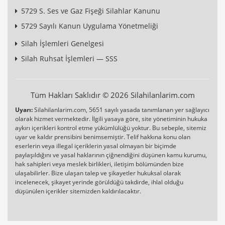
5729 S. Ses ve Gaz Fişeği Silahlar Kanunu
5729 Sayılı Kanun Uygulama Yönetmeliği
Silah İşlemleri Genelgesi
Silah Ruhsat İşlemleri — SSS
Tüm Hakları Saklıdır © 2026 Silahilanlarim.com
Uyarı:
Silahilanlarim.com, 5651 sayılı yasada tanımlanan yer sağlayıcı
olarak hizmet vermektedir. İlgili yasaya göre, site yönetiminin hukuka
aykırı içerikleri kontrol etme yükümlülüğü yoktur. Bu sebeple, sitemiz
uyar ve kaldır prensibini benimsemiştir. Telif hakkına konu olan
eserlerin veya illegal içeriklerin yasal olmayan bir biçimde
paylaşıldığını ve yasal haklarının çiğnendiğini düşünen kamu kurumu,
hak sahipleri veya meslek birlikleri, iletişim bölümünden bize
ulaşabilirler. Bize ulaşan talep ve şikayetler hukuksal olarak
incelenecek, şikayet yerinde görüldüğü takdirde, ihlal olduğu
düşünülen içerikler sitemizden kaldırılacaktır.