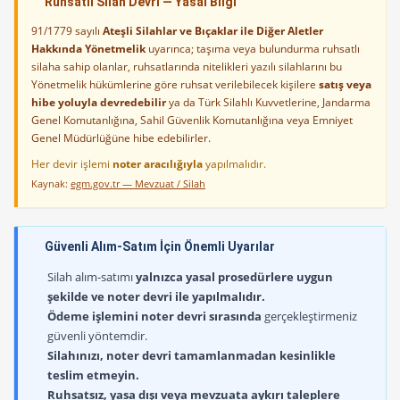
Ruhsatlı Silah Devri — Yasal Bilgi
91/1779 sayılı
Ateşli Silahlar ve Bıçaklar ile Diğer Aletler
Hakkında Yönetmelik
uyarınca; taşıma veya bulundurma ruhsatlı
silaha sahip olanlar, ruhsatlarında nitelikleri yazılı silahlarını bu
Yönetmelik hükümlerine göre ruhsat verilebilecek kişilere
satış veya
hibe yoluyla devredebilir
ya da Türk Silahlı Kuvvetlerine, Jandarma
Genel Komutanlığına, Sahil Güvenlik Komutanlığına veya Emniyet
Genel Müdürlüğüne hibe edebilirler.
Her devir işlemi
noter aracılığıyla
yapılmalıdır.
Kaynak:
egm.gov.tr — Mevzuat / Silah
Güvenli Alım-Satım İçin Önemli Uyarılar
Silah alım-satımı
yalnızca yasal prosedürlere uygun
şekilde ve noter devri ile yapılmalıdır.
Ödeme işlemini noter devri sırasında
gerçekleştirmeniz
güvenli yöntemdir.
Silahınızı, noter devri tamamlanmadan kesinlikle
teslim etmeyin.
Ruhsatsız, yasa dışı veya mevzuata aykırı taleplere