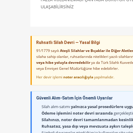
ULAŞABİLİRSİNİZ
Ruhsatlı Silah Devri — Yasal Bilgi
91/1779 sayılı
Ateşli Silahlar ve Bıçaklar ile Diğer Alet
silaha sahip olanlar, ruhsatlarında nitelikleri yazılı silahl
veya hibe yoluyla devredebilir
ya da Türk Silahlı Kuvvet
veya Emniyet Genel Müdürlüğüne hibe edebilirler.
Her devir işlemi
noter aracılığıyla
yapılmalıdır.
Güvenli Alım-Satım İçin Önemli Uyarılar
Silah alım-satımı
yalnızca yasal prosedürlere uygun
Ödeme işlemini noter devri sırasında
gerçekleşti
Silahınızı, noter devri tamamlanmadan kesinli
Ruhsatsız, yasa dışı veya mevzuata aykırı talep
Şüpheli davranışlar gördüğünüz kullanıcıları site yöne