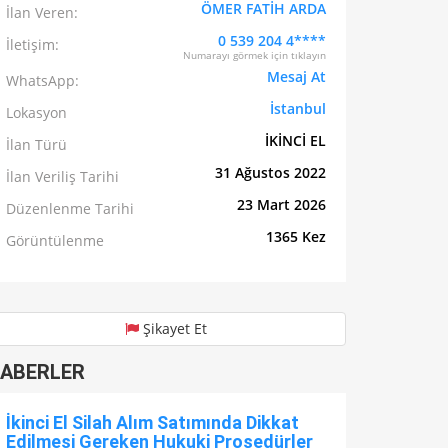
ÖMER FATİH ARDA
İlan Veren:
0 539 204 4****
İletişim:
Numarayı görmek için tıklayın
Mesaj At
WhatsApp:
İstanbul
Lokasyon
İKİNCİ EL
İlan Türü
31 Ağustos 2022
İlan Veriliş Tarihi
23 Mart 2026
Düzenlenme Tarihi
1365 Kez
Görüntülenme
Şikayet Et
ABERLER
İkinci El Silah Alım Satımında Dikkat
Edilmesi Gereken Hukuki Prosedürler