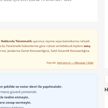
ler Hakkında Yönetmelik
uyarınca; taşıma veya bulundurma ruhsatlı
arını bu Yönetmelik hükümlerine göre ruhsat verilebilecek kişilere
satış
lerine, Jandarma Genel Komutanlığına, Sahil Güvenlik Komutanlığına
Kaynak:
egm.gov.tr — Mevzuat / Silah
 şekilde ve noter devri ile yapılmalıdır.
H
rmeniz güvenli yöntemdir.
kle teslim etmeyin.
lere cevap vermeyin.
timine bildiriniz.