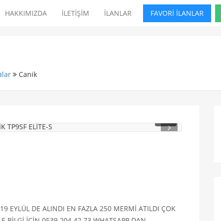
HAKKIMIZDA
İLETİŞİM
İLANLAR
FAVORİ İLANLAR
lar
Canik
1
/ 4
19 EYLÜL DE ALINDI EN FAZLA 250 MERMİ ATILDI ÇOK
 BİLGİ İÇİN 0539 204 42 73 WHATSAPP DAN