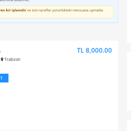
en bir işlemdir
ve tüm taraflar yürürlükteki mevzuata uymakla
TL 8,000.00
n
Trabzon
IT