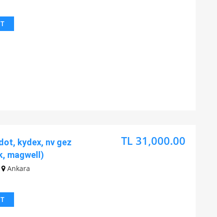
IT
TL 31,000.00
ot, kydex, nv gez
k, magwell)
Ankara
IT