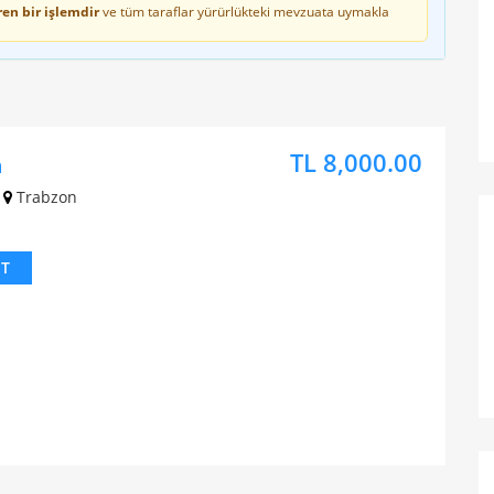
en bir işlemdir
ve tüm taraflar yürürlükteki mevzuata uymakla
TL 8,000.00
n
Trabzon
IT