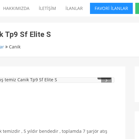
HAKKIMIZDA
İLETİŞİM
İLANLAR
FAVORİ İLANLAR
k Tp9 Sf Elite S
ar
Canik
1
/ 3
k temizdir , 5 yıldır bendedir , toplamda 7 şarjör atış