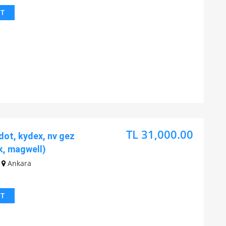
IT
TL 31,000.00
ot, kydex, nv gez
k, magwell)
Ankara
IT