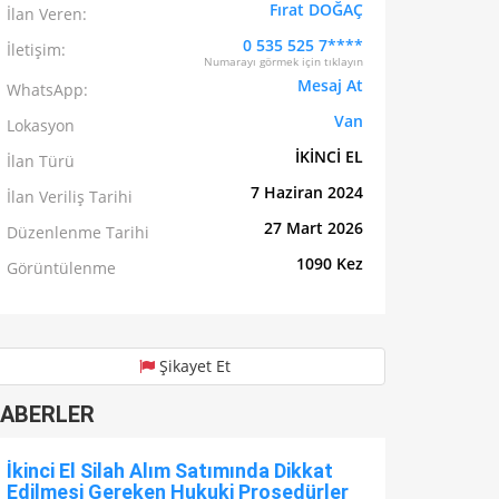
Fırat DOĞAÇ
İlan Veren:
0 535 525 7****
İletişim:
Numarayı görmek için tıklayın
Mesaj At
WhatsApp:
Van
Lokasyon
İKİNCİ EL
İlan Türü
7 Haziran 2024
İlan Veriliş Tarihi
27 Mart 2026
Düzenlenme Tarihi
1090 Kez
Görüntülenme
Şikayet Et
ABERLER
İkinci El Silah Alım Satımında Dikkat
Edilmesi Gereken Hukuki Prosedürler