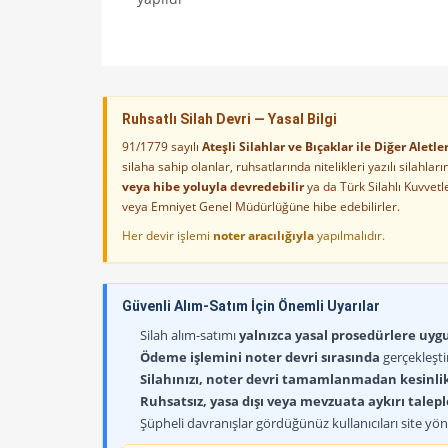
Ruhsatlı Silah Devri — Yasal Bilgi
91/1779 sayılı
Ateşli Silahlar ve Bıçaklar ile Diğer Alet
silaha sahip olanlar, ruhsatlarında nitelikleri yazılı silahl
veya hibe yoluyla devredebilir
ya da Türk Silahlı Kuvvet
veya Emniyet Genel Müdürlüğüne hibe edebilirler.
Her devir işlemi
noter aracılığıyla
yapılmalıdır.
Güvenli Alım-Satım İçin Önemli Uyarılar
Silah alım-satımı
yalnızca yasal prosedürlere uygun
Ödeme işlemini noter devri sırasında
gerçekleşti
Silahınızı, noter devri tamamlanmadan kesinli
Ruhsatsız, yasa dışı veya mevzuata aykırı talep
Şüpheli davranışlar gördüğünüz kullanıcıları site yöne