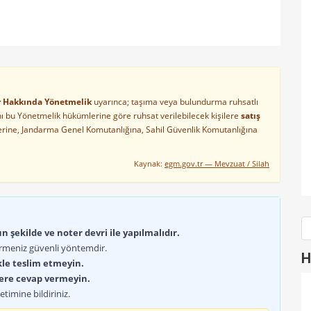
ler Hakkında Yönetmelik
uyarınca; taşıma veya bulundurma ruhsatlı
arını bu Yönetmelik hükümlerine göre ruhsat verilebilecek kişilere
satış
lerine, Jandarma Genel Komutanlığına, Sahil Güvenlik Komutanlığına
Kaynak:
egm.gov.tr — Mevzuat / Silah
 şekilde ve noter devri ile yapılmalıdır.
rmeniz güvenli yöntemdir.
H
kle teslim etmeyin.
lere cevap vermeyin.
timine bildiriniz.