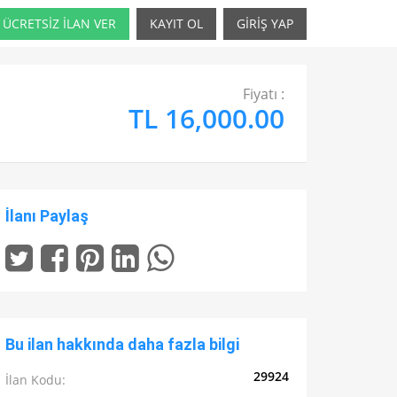
ÜCRETSİZ İLAN VER
KAYIT OL
GİRİŞ YAP
Fiyatı :
TL 16,000.00
İlanı Paylaş
Bu ilan hakkında daha fazla bilgi
29924
İlan Kodu: