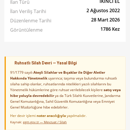
İKİNCİ EL
İlan Türü
2 Ağustos 2022
İlan Veriliş Tarihi
28 Mart 2026
Düzenlenme Tarihi
1786 Kez
Görüntülenme
Ruhsatlı Silah Devri — Yasal Bilgi
91/1779 sayılı
Ateşli Silahlar ve Bıçaklar ile Diğer Aletler
Hakkında Yönetmelik
uyarınca; taşıma veya bulundurma ruhsatlı
silaha sahip olanlar, ruhsatlarında nitelikleri yazılı silahlarını bu
Yönetmelik hükümlerine göre ruhsat verilebilecek kişilere
satış veya
hibe yoluyla devredebilir
ya da Türk Silahlı Kuvvetlerine, Jandarma
Genel Komutanlığına, Sahil Güvenlik Komutanlığına veya Emniyet
Genel Müdürlüğüne hibe edebilirler.
Her devir işlemi
noter aracılığıyla
yapılmalıdır.
Kaynak:
egm.gov.tr — Mevzuat / Silah