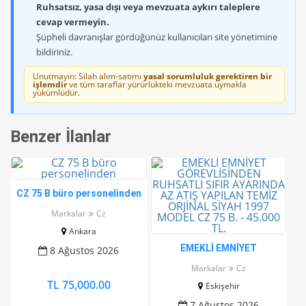
Ruhsatsız, yasa dışı veya mevzuata aykırı taleplere
cevap vermeyin.
Şüpheli davranışlar gördüğünüz kullanıcıları site yönetimine
bildiriniz.
Unutmayın: Silah alım-satımı
yasal sorumluluk gerektiren bir
işlemdir
ve tüm taraflar yürürlükteki mevzuata uymakla
yükümlüdür.
Benzer İlanlar
CZ 75 B büro personelinden
Markalar
Cz
Ankara
EMEKLİ EMNİYET
8 Ağustos 2026
GÖREVLİSİNDEN RUHSATLI
Markalar
Cz
SIFIR AYARINDA AZ ATIŞ
TL 75,000.00
Eskişehir
YAPILAN TEMİZ ORJİNAL
SİYAH 1997 MODEL CZ 75 B.
7 Ağustos 2026