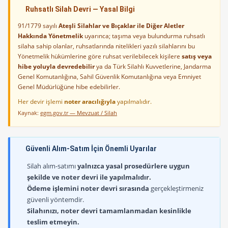
Ruhsatlı Silah Devri — Yasal Bilgi
91/1779 sayılı
Ateşli Silahlar ve Bıçaklar ile Diğer Aletler
Hakkında Yönetmelik
uyarınca; taşıma veya bulundurma ruhsatlı
silaha sahip olanlar, ruhsatlarında nitelikleri yazılı silahlarını bu
Yönetmelik hükümlerine göre ruhsat verilebilecek kişilere
satış veya
hibe yoluyla devredebilir
ya da Türk Silahlı Kuvvetlerine, Jandarma
Genel Komutanlığına, Sahil Güvenlik Komutanlığına veya Emniyet
Genel Müdürlüğüne hibe edebilirler.
Her devir işlemi
noter aracılığıyla
yapılmalıdır.
Kaynak:
egm.gov.tr — Mevzuat / Silah
Güvenli Alım-Satım İçin Önemli Uyarılar
Silah alım-satımı
yalnızca yasal prosedürlere uygun
şekilde ve noter devri ile yapılmalıdır.
Ödeme işlemini noter devri sırasında
gerçekleştirmeniz
güvenli yöntemdir.
Silahınızı, noter devri tamamlanmadan kesinlikle
teslim etmeyin.