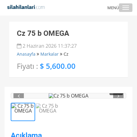
Togg
MENÜ
navi
Cz 75 b OMEGA
2 Haziran 2026 11:37:27
Anasayfa
Markalar
Cz
Fiyatı :
$ 5,600.00
1
/ 2
Açıklama