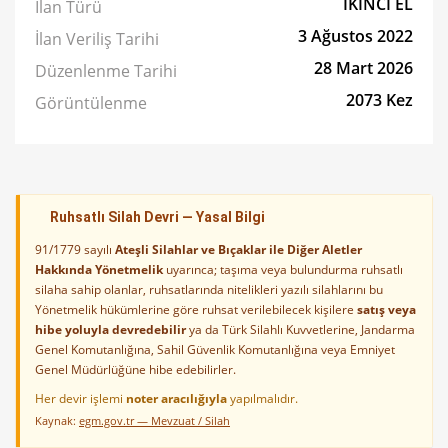
İKİNCİ EL
İlan Türü
3 Ağustos 2022
İlan Veriliş Tarihi
28 Mart 2026
Düzenlenme Tarihi
2073 Kez
Görüntülenme
Ruhsatlı Silah Devri — Yasal Bilgi
91/1779 sayılı
Ateşli Silahlar ve Bıçaklar ile Diğer Aletler
Hakkında Yönetmelik
uyarınca; taşıma veya bulundurma ruhsatlı
silaha sahip olanlar, ruhsatlarında nitelikleri yazılı silahlarını bu
Yönetmelik hükümlerine göre ruhsat verilebilecek kişilere
satış veya
hibe yoluyla devredebilir
ya da Türk Silahlı Kuvvetlerine, Jandarma
Genel Komutanlığına, Sahil Güvenlik Komutanlığına veya Emniyet
Genel Müdürlüğüne hibe edebilirler.
Her devir işlemi
noter aracılığıyla
yapılmalıdır.
Kaynak:
egm.gov.tr — Mevzuat / Silah