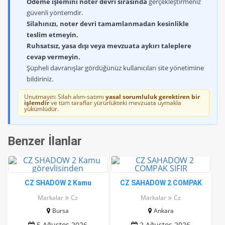
Ödeme işlemini noter devri sırasında
gerçekleştirmeniz
güvenli yöntemdir.
Silahınızı, noter devri tamamlanmadan kesinlikle
teslim etmeyin.
Ruhsatsız, yasa dışı veya mevzuata aykırı taleplere
cevap vermeyin.
Şüpheli davranışlar gördüğünüz kullanıcıları site yönetimine
bildiriniz.
Unutmayın: Silah alım-satımı
yasal sorumluluk gerektiren bir
işlemdir
ve tüm taraflar yürürlükteki mevzuata uymakla
yükümlüdür.
Benzer İlanlar
CZ SHADOW 2 Kamu
CZ SAHADOW 2 COMPAK
görevlisinden
SIFIR
Markalar
Cz
Markalar
Cz
Bursa
Ankara
5 Ağustos 2026
2 Ağustos 2026