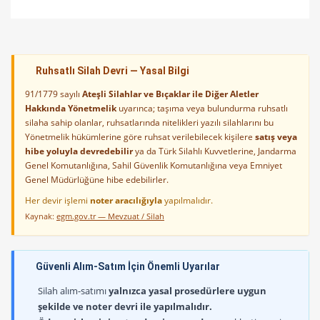
Ruhsatlı Silah Devri — Yasal Bilgi
91/1779 sayılı
Ateşli Silahlar ve Bıçaklar ile Diğer Aletler
Hakkında Yönetmelik
uyarınca; taşıma veya bulundurma ruhsatlı
silaha sahip olanlar, ruhsatlarında nitelikleri yazılı silahlarını bu
Yönetmelik hükümlerine göre ruhsat verilebilecek kişilere
satış veya
hibe yoluyla devredebilir
ya da Türk Silahlı Kuvvetlerine, Jandarma
Genel Komutanlığına, Sahil Güvenlik Komutanlığına veya Emniyet
Genel Müdürlüğüne hibe edebilirler.
Her devir işlemi
noter aracılığıyla
yapılmalıdır.
Kaynak:
egm.gov.tr — Mevzuat / Silah
Güvenli Alım-Satım İçin Önemli Uyarılar
Silah alım-satımı
yalnızca yasal prosedürlere uygun
şekilde ve noter devri ile yapılmalıdır.