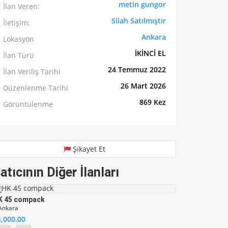
metin gungor
İlan Veren:
Silah Satılmıştır
İletişim:
Ankara
Lokasyon
İKİNCİ EL
İlan Türü
24 Temmuz 2022
İlan Veriliş Tarihi
26 Mart 2026
Düzenlenme Tarihi
869 Kez
Görüntülenme
Şikayet Et
atıcının Diğer İlanları
Sıfır Canik TP9
K 45 compack
Ankara
Ankara
TL9,500.00
4,000.00