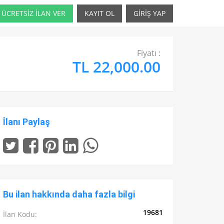
ÜCRETSİZ İLAN VER
KAYIT OL
GİRİŞ YAP
Fiyatı :
TL 22,000.00
İlanı Paylaş
Bu ilan hakkında daha fazla bilgi
19681
İlan Kodu: