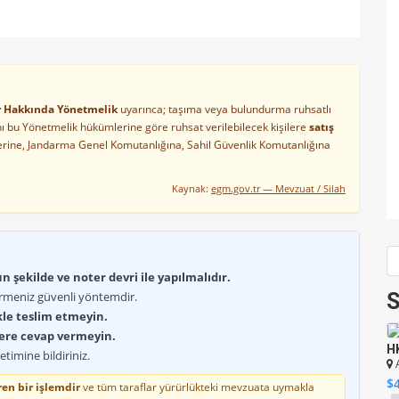
ler Hakkında Yönetmelik
uyarınca; taşıma veya bulundurma ruhsatlı
arını bu Yönetmelik hükümlerine göre ruhsat verilebilecek kişilere
satış
lerine, Jandarma Genel Komutanlığına, Sahil Güvenlik Komutanlığına
Kaynak:
egm.gov.tr — Mevzuat / Silah
 şekilde ve noter devri ile yapılmalıdır.
rmeniz güvenli yöntemdir.
S
kle teslim etmeyin.
lere cevap vermeyin.
Sıfır Canik TP9 Sub Elite
Ankara
H
timine bildiriniz.
TL9,500.00
$
en bir işlemdir
ve tüm taraflar yürürlükteki mevzuata uymakla