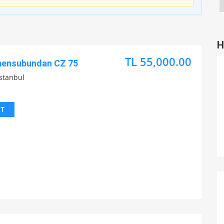
H
TL 55,000.00
mensubundan CZ 75
İstanbul
IT