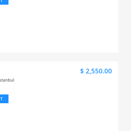
IT
$ 2,550.00
İstanbul
IT