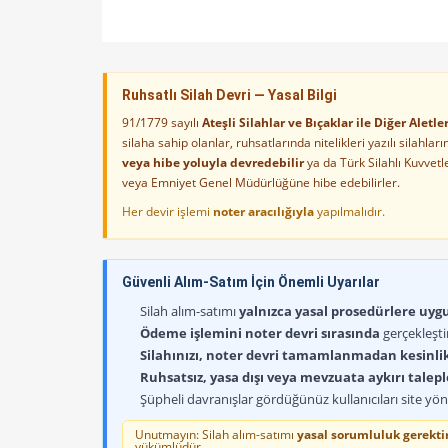
Ruhsatlı Silah Devri — Yasal Bilgi
91/1779 sayılı
Ateşli Silahlar ve Bıçaklar ile Diğer Alet
silaha sahip olanlar, ruhsatlarında nitelikleri yazılı silahl
veya hibe yoluyla devredebilir
ya da Türk Silahlı Kuvvet
veya Emniyet Genel Müdürlüğüne hibe edebilirler.
Her devir işlemi
noter aracılığıyla
yapılmalıdır.
Güvenli Alım-Satım İçin Önemli Uyarılar
Silah alım-satımı
yalnızca yasal prosedürlere uygun
Ödeme işlemini noter devri sırasında
gerçekleşti
Silahınızı, noter devri tamamlanmadan kesinli
Ruhsatsız, yasa dışı veya mevzuata aykırı talep
HK 45 compack
Ankara
Şüpheli davranışlar gördüğünüz kullanıcıları site yöne
$4,000.00
Unutmayın: Silah alım-satımı
yasal sorumluluk gerektir
yükümlüdür.