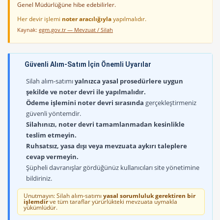
Genel Müdürlüğüne hibe edebilirler.
Her devir işlemi
noter aracılığıyla
yapılmalıdır.
Kaynak:
egm.gov.tr — Mevzuat / Silah
Güvenli Alım-Satım İçin Önemli Uyarılar
Silah alım-satımı
yalnızca yasal prosedürlere uygun
şekilde ve noter devri ile yapılmalıdır.
Ödeme işlemini noter devri sırasında
gerçekleştirmeniz
güvenli yöntemdir.
Silahınızı, noter devri tamamlanmadan kesinlikle
teslim etmeyin.
Ruhsatsız, yasa dışı veya mevzuata aykırı taleplere
cevap vermeyin.
Şüpheli davranışlar gördüğünüz kullanıcıları site yönetimine
bildiriniz.
Unutmayın: Silah alım-satımı
yasal sorumluluk gerektiren bir
işlemdir
ve tüm taraflar yürürlükteki mevzuata uymakla
yükümlüdür.