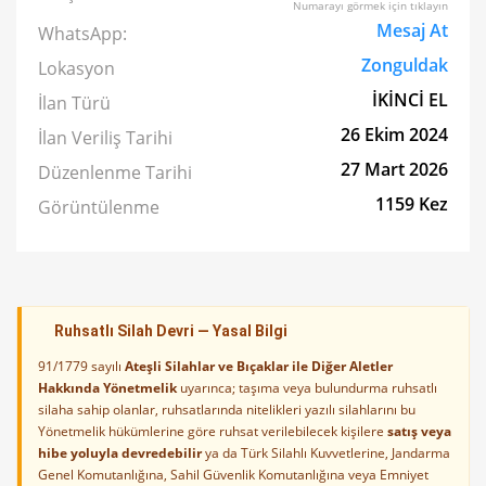
Numarayı görmek için tıklayın
Mesaj At
WhatsApp:
Zonguldak
Lokasyon
İKİNCİ EL
İlan Türü
26 Ekim 2024
İlan Veriliş Tarihi
27 Mart 2026
Düzenlenme Tarihi
1159 Kez
Görüntülenme
Ruhsatlı Silah Devri — Yasal Bilgi
91/1779 sayılı
Ateşli Silahlar ve Bıçaklar ile Diğer Aletler
Hakkında Yönetmelik
uyarınca; taşıma veya bulundurma ruhsatlı
silaha sahip olanlar, ruhsatlarında nitelikleri yazılı silahlarını bu
Yönetmelik hükümlerine göre ruhsat verilebilecek kişilere
satış veya
hibe yoluyla devredebilir
ya da Türk Silahlı Kuvvetlerine, Jandarma
Genel Komutanlığına, Sahil Güvenlik Komutanlığına veya Emniyet