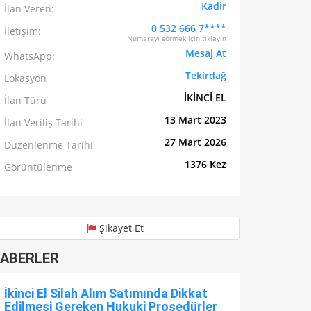
Kadir
İlan Veren:
0 532 666 7****
İletişim:
Numarayı görmek için tıklayın
Mesaj At
WhatsApp:
Tekirdağ
Lokasyon
İKİNCİ EL
İlan Türü
13 Mart 2023
İlan Veriliş Tarihi
27 Mart 2026
Düzenlenme Tarihi
1376 Kez
Görüntülenme
Şikayet Et
ABERLER
İkinci El Silah Alım Satımında Dikkat
Edilmesi Gereken Hukuki Prosedürler