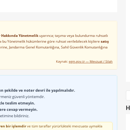
ler Hakkında Yönetmelik
uyarınca; taşıma veya bulundurma ruhsatlı
arını bu Yönetmelik hükümlerine göre ruhsat verilebilecek kişilere
satış
lerine, Jandarma Genel Komutanlığına, Sahil Güvenlik Komutanlığına
Kaynak:
egm.gov.tr — Mevzuat / Silah
 şekilde ve noter devri ile yapılmalıdır.
rmeniz güvenli yöntemdir.
kle teslim etmeyin.
H
lere cevap vermeyin.
timine bildiriniz.
en bir işlemdir
ve tüm taraflar yürürlükteki mevzuata uymakla