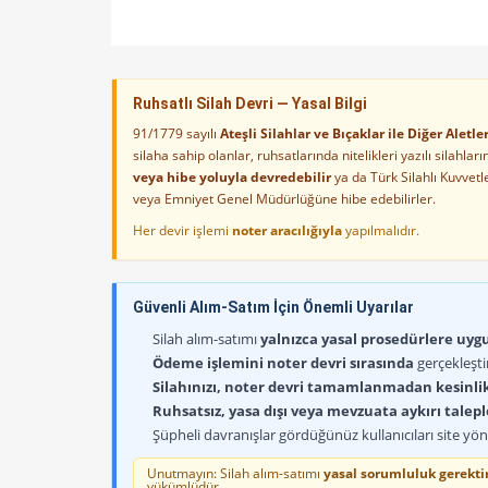
Ruhsatlı Silah Devri — Yasal Bilgi
91/1779 sayılı
Ateşli Silahlar ve Bıçaklar ile Diğer Alet
silaha sahip olanlar, ruhsatlarında nitelikleri yazılı silahl
veya hibe yoluyla devredebilir
ya da Türk Silahlı Kuvvet
veya Emniyet Genel Müdürlüğüne hibe edebilirler.
Her devir işlemi
noter aracılığıyla
yapılmalıdır.
Güvenli Alım-Satım İçin Önemli Uyarılar
Silah alım-satımı
yalnızca yasal prosedürlere uygun
Ödeme işlemini noter devri sırasında
gerçekleşti
Silahınızı, noter devri tamamlanmadan kesinli
Ruhsatsız, yasa dışı veya mevzuata aykırı talep
Şüpheli davranışlar gördüğünüz kullanıcıları site yöne
Unutmayın: Silah alım-satımı
yasal sorumluluk gerektir
yükümlüdür.