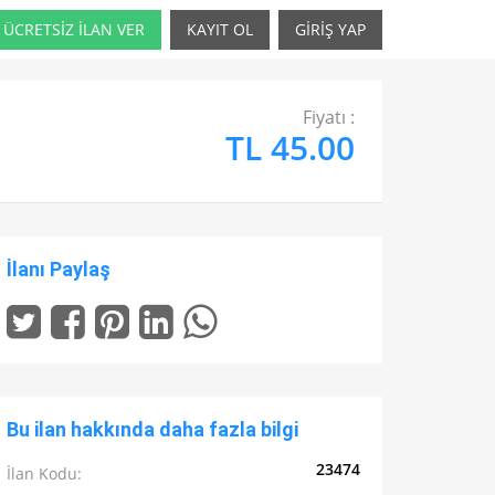
ÜCRETSİZ İLAN VER
KAYIT OL
GİRİŞ YAP
Fiyatı :
TL 45.00
İlanı Paylaş
Bu ilan hakkında daha fazla bilgi
23474
İlan Kodu: