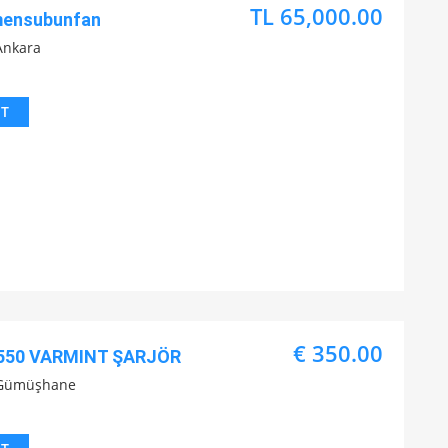
TL 65,000.00
mensubunfan
Ankara
IT
€ 350.00
550 VARMINT ŞARJÖR
Gümüşhane