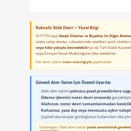
Ruhsatlı Silah Devri — Yasal Bilgi
91/1779 sayılı
Ateşli Silahlar ve Bıçaklar ile Diğer Alet
silaha sahip olanlar, ruhsatlarında nitelikleri yazılı silahl
veya hibe yoluyla devredebilir
ya da Türk Silahlı Kuvvet
veya Emniyet Genel Müdürlüğüne hibe edebilirler.
Her devir işlemi
noter aracılığıyla
yapılmalıdır.
Güvenli Alım-Satım İçin Önemli Uyarılar
Silah alım-satımı
yalnızca yasal prosedürlere uygun
Ödeme işlemini noter devri sırasında
gerçekleşti
Silahınızı, noter devri tamamlanmadan kesinli
Ruhsatsız, yasa dışı veya mevzuata aykırı talep
Şüpheli davranışlar gördüğünüz kullanıcıları site yöne
Unutmayın: Silah alım-satımı
yasal sorumluluk gerektir
yükümlüdür.