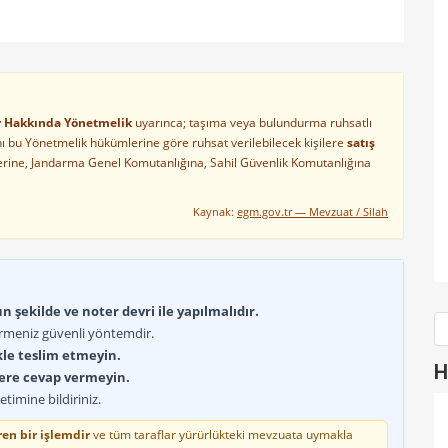
ler Hakkında Yönetmelik
uyarınca; taşıma veya bulundurma ruhsatlı
arını bu Yönetmelik hükümlerine göre ruhsat verilebilecek kişilere
satış
lerine, Jandarma Genel Komutanlığına, Sahil Güvenlik Komutanlığına
Kaynak:
egm.gov.tr — Mevzuat / Silah
 şekilde ve noter devri ile yapılmalıdır.
rmeniz güvenli yöntemdir.
kle teslim etmeyin.
H
lere cevap vermeyin.
timine bildiriniz.
en bir işlemdir
ve tüm taraflar yürürlükteki mevzuata uymakla