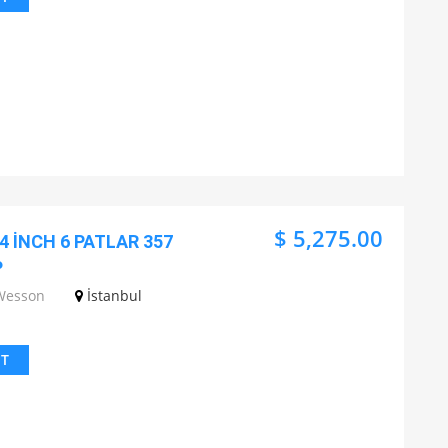
$ 5,275.00
 İNCH 6 PATLAR 357
P
Wesson
İstanbul
IT