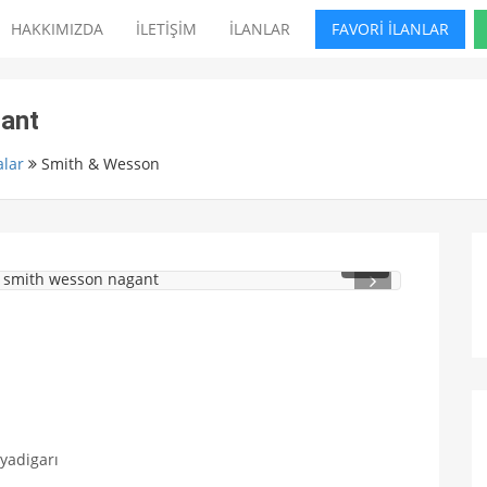
HAKKIMIZDA
İLETİŞİM
İLANLAR
FAVORİ İLANLAR
gant
lar
Smith & Wesson
1
/ 3
 yadigarı