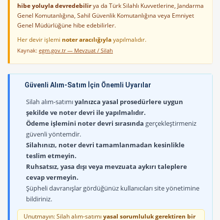
hibe yoluyla devredebilir
ya da Türk Silahlı Kuvvetlerine, Jandarma
Genel Komutanlığına, Sahil Güvenlik Komutanlığına veya Emniyet
Genel Müdürlüğüne hibe edebilirler.
Her devir işlemi
noter aracılığıyla
yapılmalıdır.
Kaynak:
egm.gov.tr — Mevzuat / Silah
Güvenli Alım-Satım İçin Önemli Uyarılar
Silah alım-satımı
yalnızca yasal prosedürlere uygun
şekilde ve noter devri ile yapılmalıdır.
Ödeme işlemini noter devri sırasında
gerçekleştirmeniz
güvenli yöntemdir.
Silahınızı, noter devri tamamlanmadan kesinlikle
teslim etmeyin.
Ruhsatsız, yasa dışı veya mevzuata aykırı taleplere
cevap vermeyin.
Şüpheli davranışlar gördüğünüz kullanıcıları site yönetimine
bildiriniz.
Unutmayın: Silah alım-satımı
yasal sorumluluk gerektiren bir