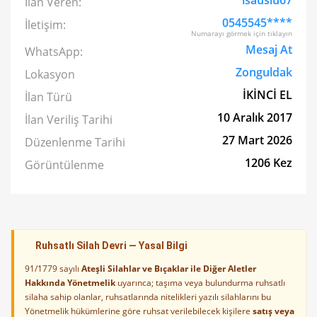
isauslu67
İlan Veren:
0545545****
İletişim:
Numarayı görmek için tıklayın
Mesaj At
WhatsApp:
Zonguldak
Lokasyon
İKİNCİ EL
İlan Türü
10 Aralık 2017
İlan Veriliş Tarihi
27 Mart 2026
Düzenlenme Tarihi
1206 Kez
Görüntülenme
Ruhsatlı Silah Devri — Yasal Bilgi
91/1779 sayılı
Ateşli Silahlar ve Bıçaklar ile Diğer Aletler
Hakkında Yönetmelik
uyarınca; taşıma veya bulundurma ruhsatlı
silaha sahip olanlar, ruhsatlarında nitelikleri yazılı silahlarını bu
Yönetmelik hükümlerine göre ruhsat verilebilecek kişilere
satış veya