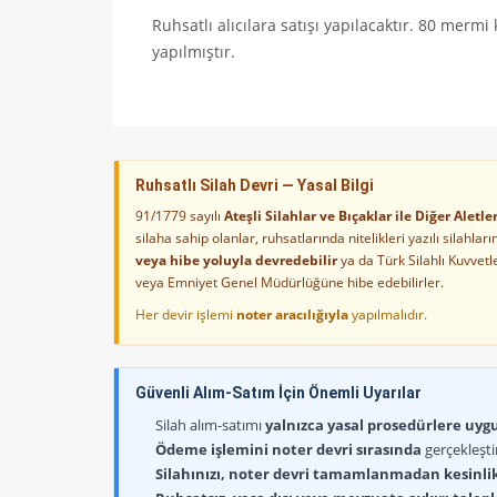
Ruhsatlı alıcılara satışı yapılacaktır. 80 mermi
yapılmıştır.
Ruhsatlı Silah Devri — Yasal Bilgi
91/1779 sayılı
Ateşli Silahlar ve Bıçaklar ile Diğer Alet
silaha sahip olanlar, ruhsatlarında nitelikleri yazılı silahl
veya hibe yoluyla devredebilir
ya da Türk Silahlı Kuvvet
veya Emniyet Genel Müdürlüğüne hibe edebilirler.
Her devir işlemi
noter aracılığıyla
yapılmalıdır.
Güvenli Alım-Satım İçin Önemli Uyarılar
Silah alım-satımı
yalnızca yasal prosedürlere uygun
Ödeme işlemini noter devri sırasında
gerçekleşti
Silahınızı, noter devri tamamlanmadan kesinli