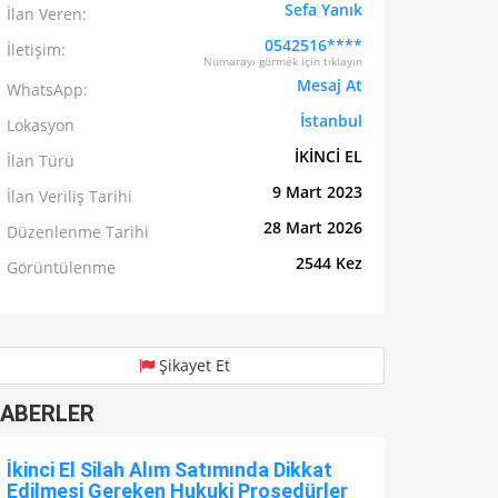
Sefa Yanık
İlan Veren:
0542516****
İletişim:
Numarayı görmek için tıklayın
Mesaj At
WhatsApp:
İstanbul
Lokasyon
İKİNCİ EL
İlan Türü
9 Mart 2023
İlan Veriliş Tarihi
28 Mart 2026
Düzenlenme Tarihi
2544 Kez
Görüntülenme
Şikayet Et
ABERLER
İkinci El Silah Alım Satımında Dikkat
Edilmesi Gereken Hukuki Prosedürler