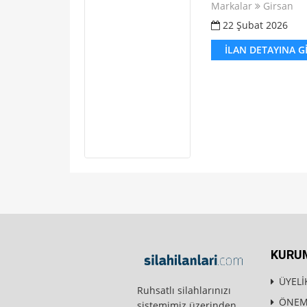
Markalar
Girsan
22 Şubat 2026
İLAN DETAYINA G
KURU
ÜYELİ
Ruhsatlı silahlarınızı
ÖNEML
sistemimiz üzerinden