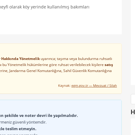
 keyfi olarak köy yerinde kullanılmış bakımları
ler Hakkında Yönetmelik
uyarınca; taşıma veya bulundurma ruhsatlı
arını bu Yönetmelik hükümlerine göre ruhsat verilebilecek kişilere
satış
lerine, Jandarma Genel Komutanlığına, Sahil Güvenlik Komutanlığına
Kaynak:
egm.gov.tr — Mevzuat / Silah
H
 şekilde ve noter devri ile yapılmalıdır.
rmeniz güvenli yöntemdir.
kle teslim etmeyin.