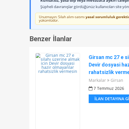
Ruhsatsız, yasa dışı veya mevzuata aykırı talep
Şüpheli davranışlar gördüğünüz kullanıcıları site yöne
Unutmayın: Silah alım-satımı
yasal sorumluluk gerektir
yükümlüdür.
Benzer İlanlar
Girsan mc 27 e si
Devir dosyasi ha
rahatsizlik verm
Markalar
Girsan
7 Temmuz 2026
İLAN DETAYINA G