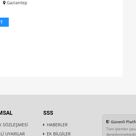
Gaziantep
IT
MSAL
SSS
Güvenli Plat
K SÖZLEŞMESİ
HABERLER
Tüm işlemler yas
İ UYARILAR
EK BİLGİLER
denetlenmektedir