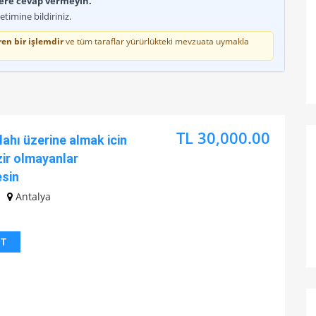
lere cevap vermeyin.
timine bildiriniz.
en bir işlemdir
ve tüm taraflar yürürlükteki mevzuata uymakla
TL 30,000.00
lahı üzerine almak icin
zir olmayanlar
esin
Antalya
IT