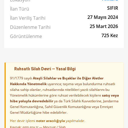
SIFIR
İlan Türü
27 Mayıs 2024
İlan Veriliş Tarihi
25 Mart 2026
Düzenlenme Tarihi
725 Kez
Görüntülenme
Ruhsatlı Silah Devri — Yasal Bilgi
91/1779 sayılı
Ateşli Silahlar ve Bıçaklar ile Diğer Aletler
Hakkında Yönetmelik
uyarınca; taşıma veya bulundurma ruhsatlı
silaha sahip olanlar, ruhsatlarında nitelikleri yazılı silahlarını bu
Yönetmelik hükümlerine göre ruhsat verilebilecek kişilere
satış veya
hibe yoluyla devredebilir
ya da Türk Silahlı Kuvvetlerine, Jandarma
Genel Komutanlığına, Sahil Güvenlik Komutanlığına veya Emniyet
Genel Müdürlüğüne hibe edebilirler.
Her devir işlemi
noter aracılığıyla
yapılmalıdır.
Kaynak:
egm.gov.tr — Mevzuat / Silah