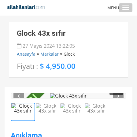
Togg
MENÜ
navi
Glock 43x sıfır
27 Mayıs 2024 13:22:05
Anasayfa
Markalar
Glock
Fiyatı :
$ 4,950.00
1
/ 4
Açıklama