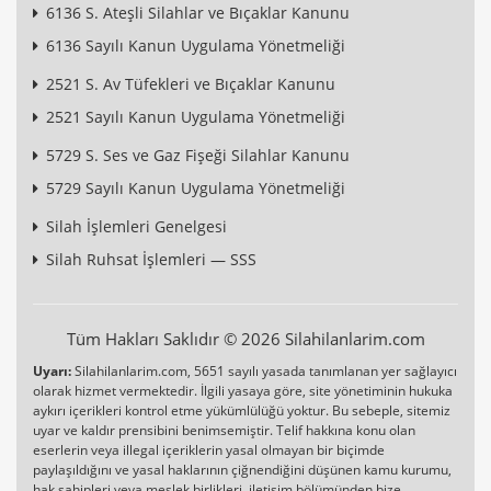
6136 S. Ateşli Silahlar ve Bıçaklar Kanunu
6136 Sayılı Kanun Uygulama Yönetmeliği
2521 S. Av Tüfekleri ve Bıçaklar Kanunu
2521 Sayılı Kanun Uygulama Yönetmeliği
5729 S. Ses ve Gaz Fişeği Silahlar Kanunu
5729 Sayılı Kanun Uygulama Yönetmeliği
Silah İşlemleri Genelgesi
Silah Ruhsat İşlemleri — SSS
Tüm Hakları Saklıdır © 2026 Silahilanlarim.com
Uyarı:
Silahilanlarim.com, 5651 sayılı yasada tanımlanan yer sağlayıcı
olarak hizmet vermektedir. İlgili yasaya göre, site yönetiminin hukuka
aykırı içerikleri kontrol etme yükümlülüğü yoktur. Bu sebeple, sitemiz
uyar ve kaldır prensibini benimsemiştir. Telif hakkına konu olan
eserlerin veya illegal içeriklerin yasal olmayan bir biçimde
paylaşıldığını ve yasal haklarının çiğnendiğini düşünen kamu kurumu,
hak sahipleri veya meslek birlikleri, iletişim bölümünden bize