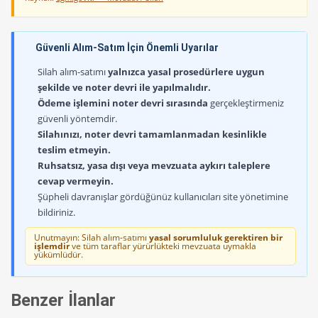
Güvenli Alım-Satım İçin Önemli Uyarılar
Silah alım-satımı
yalnızca yasal prosedürlere uygun
şekilde ve noter devri ile yapılmalıdır.
Ödeme işlemini noter devri sırasında
gerçekleştirmeniz
güvenli yöntemdir.
Silahınızı, noter devri tamamlanmadan kesinlikle
teslim etmeyin.
Ruhsatsız, yasa dışı veya mevzuata aykırı taleplere
cevap vermeyin.
Şüpheli davranışlar gördüğünüz kullanıcıları site yönetimine
bildiriniz.
Unutmayın: Silah alım-satımı
yasal sorumluluk gerektiren bir
işlemdir
ve tüm taraflar yürürlükteki mevzuata uymakla
yükümlüdür.
Benzer İlanlar