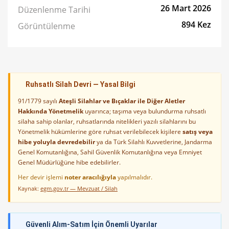
26 Mart 2026
Düzenlenme Tarihi
894 Kez
Görüntülenme
Ruhsatlı Silah Devri — Yasal Bilgi
91/1779 sayılı
Ateşli Silahlar ve Bıçaklar ile Diğer Aletler
Hakkında Yönetmelik
uyarınca; taşıma veya bulundurma ruhsatlı
silaha sahip olanlar, ruhsatlarında nitelikleri yazılı silahlarını bu
Yönetmelik hükümlerine göre ruhsat verilebilecek kişilere
satış veya
hibe yoluyla devredebilir
ya da Türk Silahlı Kuvvetlerine, Jandarma
Genel Komutanlığına, Sahil Güvenlik Komutanlığına veya Emniyet
Genel Müdürlüğüne hibe edebilirler.
Her devir işlemi
noter aracılığıyla
yapılmalıdır.
Kaynak:
egm.gov.tr — Mevzuat / Silah
Güvenli Alım-Satım İçin Önemli Uyarılar