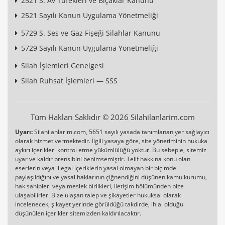
2521 S. Av Tüfekleri ve Bıçaklar Kanunu
2521 Sayılı Kanun Uygulama Yönetmeliği
5729 S. Ses ve Gaz Fişeği Silahlar Kanunu
5729 Sayılı Kanun Uygulama Yönetmeliği
Silah İşlemleri Genelgesi
Silah Ruhsat İşlemleri — SSS
Tüm Hakları Saklıdır © 2026 Silahilanlarim.com
Uyarı:
Silahilanlarim.com, 5651 sayılı yasada tanımlanan yer sağlayıcı
olarak hizmet vermektedir. İlgili yasaya göre, site yönetiminin hukuka
aykırı içerikleri kontrol etme yükümlülüğü yoktur. Bu sebeple, sitemiz
uyar ve kaldır prensibini benimsemiştir. Telif hakkına konu olan
eserlerin veya illegal içeriklerin yasal olmayan bir biçimde
paylaşıldığını ve yasal haklarının çiğnendiğini düşünen kamu kurumu,
hak sahipleri veya meslek birlikleri, iletişim bölümünden bize
ulaşabilirler. Bize ulaşan talep ve şikayetler hukuksal olarak
incelenecek, şikayet yerinde görüldüğü takdirde, ihlal olduğu
düşünülen içerikler sitemizden kaldırılacaktır.