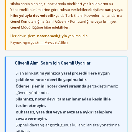
silaha sahip olanlar, ruhsatlarında nitelikleri yazılı silahlarını bu
Yönetmelik hükümlerine göre ruhsat verilebilecek kişilere
satış veya
hibe yoluyla devredebilir
ya da Türk Silahlı Kuvvetlerine, Jandarma
Genel Komutanlığına, Sahil Güvenlik Komutanlığına veya Emniyet
Genel Müdürlüğüne hibe edebilirler.
Her devir işlemi
noter aracılığıyla
yapılmalıdır.
Kaynak:
egm.gov.tr — Mevzuat / Silah
Güvenli Alım-Satım İçin Önemli Uyarılar
Silah alım-satımı
yalnızca yasal prosedürlere uygun
şekilde ve noter devri ile yapılmalıdır.
Ödeme işlemini noter devri sırasında
gerçekleştirmeniz
güvenli yöntemdir.
Silahınızı, noter devri tamamlanmadan kesinlikle
teslim etmeyin.
Ruhsatsız, yasa dışı veya mevzuata aykırı taleplere
cevap vermeyin.
Şüpheli davranışlar gördüğünüz kullanıcıları site yönetimine
bildiriniz.