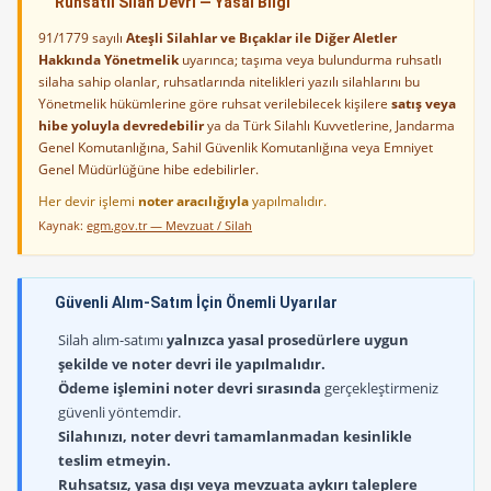
Ruhsatlı Silah Devri — Yasal Bilgi
91/1779 sayılı
Ateşli Silahlar ve Bıçaklar ile Diğer Aletler
Hakkında Yönetmelik
uyarınca; taşıma veya bulundurma ruhsatlı
silaha sahip olanlar, ruhsatlarında nitelikleri yazılı silahlarını bu
Yönetmelik hükümlerine göre ruhsat verilebilecek kişilere
satış veya
hibe yoluyla devredebilir
ya da Türk Silahlı Kuvvetlerine, Jandarma
Genel Komutanlığına, Sahil Güvenlik Komutanlığına veya Emniyet
Genel Müdürlüğüne hibe edebilirler.
Her devir işlemi
noter aracılığıyla
yapılmalıdır.
Kaynak:
egm.gov.tr — Mevzuat / Silah
Güvenli Alım-Satım İçin Önemli Uyarılar
Silah alım-satımı
yalnızca yasal prosedürlere uygun
şekilde ve noter devri ile yapılmalıdır.
Ödeme işlemini noter devri sırasında
gerçekleştirmeniz
güvenli yöntemdir.
Silahınızı, noter devri tamamlanmadan kesinlikle
teslim etmeyin.
Ruhsatsız, yasa dışı veya mevzuata aykırı taleplere