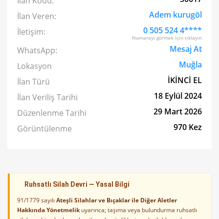
İlan Kodu:
Adem kurugöl
İlan Veren:
0 505 524 4****
İletişim:
Numarayı görmek için tıklayın
Mesaj At
WhatsApp:
Muğla
Lokasyon
İKİNCİ EL
İlan Türü
18 Eylül 2024
İlan Veriliş Tarihi
29 Mart 2026
Düzenlenme Tarihi
970 Kez
Görüntülenme
Ruhsatlı Silah Devri — Yasal Bilgi
91/1779 sayılı
Ateşli Silahlar ve Bıçaklar ile Diğer Aletler
Hakkında Yönetmelik
uyarınca; taşıma veya bulundurma ruhsatlı