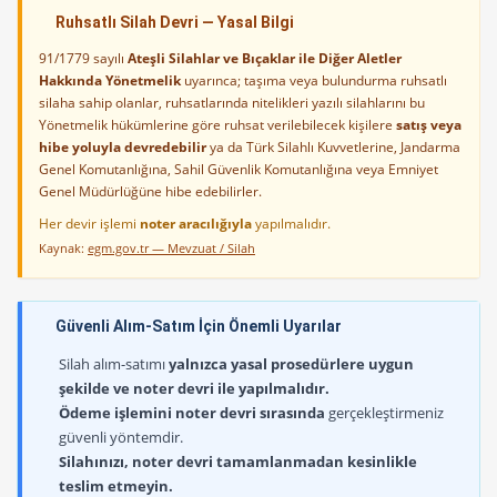
Ruhsatlı Silah Devri — Yasal Bilgi
91/1779 sayılı
Ateşli Silahlar ve Bıçaklar ile Diğer Aletler
Hakkında Yönetmelik
uyarınca; taşıma veya bulundurma ruhsatlı
silaha sahip olanlar, ruhsatlarında nitelikleri yazılı silahlarını bu
Yönetmelik hükümlerine göre ruhsat verilebilecek kişilere
satış veya
hibe yoluyla devredebilir
ya da Türk Silahlı Kuvvetlerine, Jandarma
Genel Komutanlığına, Sahil Güvenlik Komutanlığına veya Emniyet
Genel Müdürlüğüne hibe edebilirler.
Her devir işlemi
noter aracılığıyla
yapılmalıdır.
Kaynak:
egm.gov.tr — Mevzuat / Silah
Güvenli Alım-Satım İçin Önemli Uyarılar
Silah alım-satımı
yalnızca yasal prosedürlere uygun
şekilde ve noter devri ile yapılmalıdır.
Ödeme işlemini noter devri sırasında
gerçekleştirmeniz
güvenli yöntemdir.
Silahınızı, noter devri tamamlanmadan kesinlikle
teslim etmeyin.