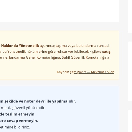
ler Hakkında Yönetmelik
uyarınca; taşıma veya bulundurma ruhsatlı
arını bu Yönetmelik hükümlerine göre ruhsat verilebilecek kişilere
satış
lerine, Jandarma Genel Komutanlığına, Sahil Güvenlik Komutanlığına
Kaynak:
egm.gov.tr — Mevzuat / Silah
 şekilde ve noter devri ile yapılmalıdır.
rmeniz güvenli yöntemdir.
kle teslim etmeyin.
lere cevap vermeyin.
timine bildiriniz.