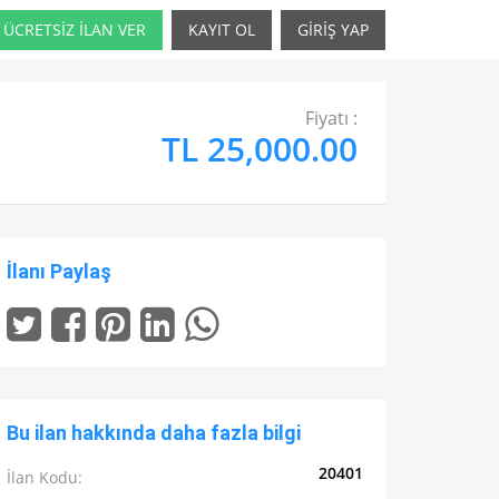
ÜCRETSİZ İLAN VER
KAYIT OL
GİRİŞ YAP
Fiyatı :
TL 25,000.00
İlanı Paylaş
Bu ilan hakkında daha fazla bilgi
20401
İlan Kodu: