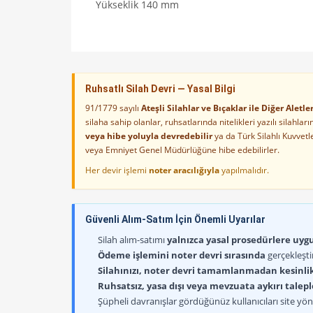
Yükseklik 140 mm
Ruhsatlı Silah Devri — Yasal Bilgi
91/1779 sayılı
Ateşli Silahlar ve Bıçaklar ile Diğer Alet
silaha sahip olanlar, ruhsatlarında nitelikleri yazılı silahl
veya hibe yoluyla devredebilir
ya da Türk Silahlı Kuvvet
veya Emniyet Genel Müdürlüğüne hibe edebilirler.
Her devir işlemi
noter aracılığıyla
yapılmalıdır.
Güvenli Alım-Satım İçin Önemli Uyarılar
Silah alım-satımı
yalnızca yasal prosedürlere uygun
Ödeme işlemini noter devri sırasında
gerçekleşti
Silahınızı, noter devri tamamlanmadan kesinli
Ruhsatsız, yasa dışı veya mevzuata aykırı talep
Şüpheli davranışlar gördüğünüz kullanıcıları site yöne