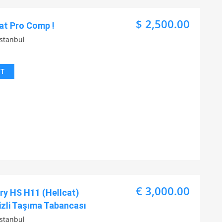
$ 2,500.00
cat Pro Comp !
İstanbul
IT
€ 3,000.00
ry HS H11 (Hellcat)
zli Taşıma Tabancası
İstanbul