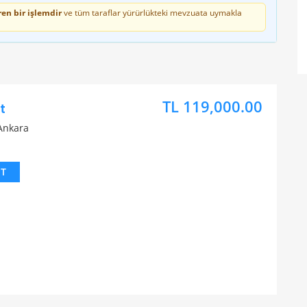
en bir işlemdir
ve tüm taraflar yürürlükteki mevzuata uymakla
TL 119,000.00
t
Ankara
IT