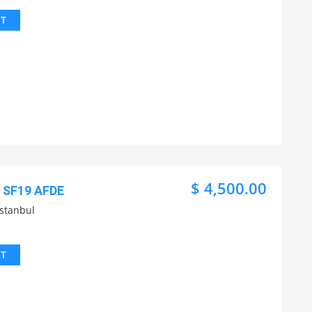
IT
$ 4,500.00
S SF19 AFDE
İstanbul
IT