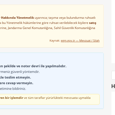
ler Hakkında Yönetmelik
uyarınca; taşıma veya bulundurma ruhsatlı
arını bu Yönetmelik hükümlerine göre ruhsat verilebilecek kişilere
satış
lerine, Jandarma Genel Komutanlığına, Sahil Güvenlik Komutanlığına
Kaynak:
egm.gov.tr — Mevzuat / Silah
 şekilde ve noter devri ile yapılmalıdır.
rmeniz güvenli yöntemdir.
kle teslim etmeyin.
lere cevap vermeyin.
H
timine bildiriniz.
en bir işlemdir
ve tüm taraflar yürürlükteki mevzuata uymakla