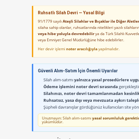
Ruhsatlı Silah Devri — Yasal Bilgi
91/1779 sayılı
Ateşli Silahlar ve Bıçaklar ile Diğer Alet
silaha sahip olanlar, ruhsatlarında nitelikleri yazılı silahl
veya hibe yoluyla devredebilir
ya da Türk Silahlı Kuvvet
veya Emniyet Genel Müdürlüğüne hibe edebilirler.
Her devir işlemi
noter aracılığıyla
yapılmalıdır.
Güvenli Alım-Satım İçin Önemli Uyarılar
Silah alım-satımı
yalnızca yasal prosedürlere uygun
Ödeme işlemini noter devri sırasında
gerçekleşti
Silahınızı, noter devri tamamlanmadan kesinli
Ruhsatsız, yasa dışı veya mevzuata aykırı talep
Şüpheli davranışlar gördüğünüz kullanıcıları site yöne
Unutmayın: Silah alım-satımı
yasal sorumluluk gerektir
yükümlüdür.