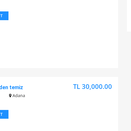
IT
TL 30,000.00
den temiz
z
Adana
IT