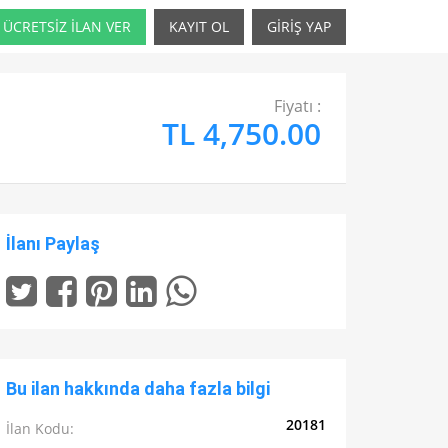
ÜCRETSİZ İLAN VER
KAYIT OL
GİRİŞ YAP
Fiyatı :
TL 4,750.00
İlanı Paylaş
Bu ilan hakkında daha fazla bilgi
20181
İlan Kodu: