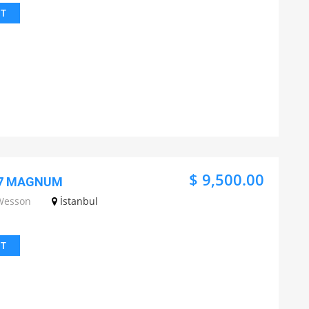
IT
$ 9,500.00
357 MAGNUM
Wesson
İstanbul
IT