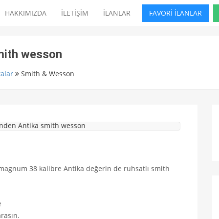
HAKKIMIZDA
İLETİŞİM
İLANLAR
FAVORİ İLANLAR
mith wesson
alar
Smith & Wesson
7 magnum 38 kalibre Antika değerin de ruhsatlı smith
e
arasın.