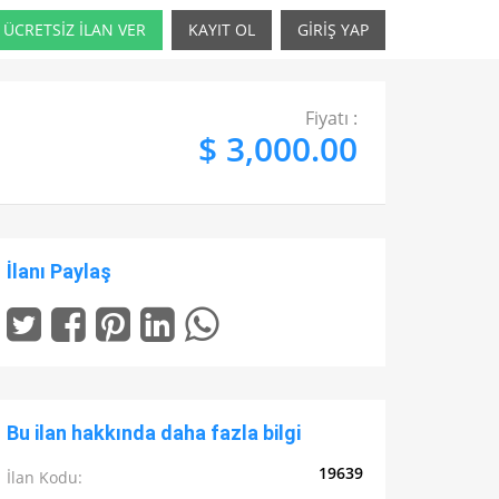
ÜCRETSİZ İLAN VER
KAYIT OL
GİRİŞ YAP
Fiyatı :
$ 3,000.00
İlanı Paylaş
Bu ilan hakkında daha fazla bilgi
19639
İlan Kodu: