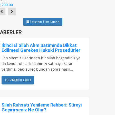
2,200.00
Satıcının Tüm İlanları
ABERLER
İkinci El Silah Alım Satımında Dikkat
Edilmesi Gereken Hukuki Prosedürler
İlan sitemiz üzerinden bir silah beğendiniz ya
da kendi ruhsatlı silahınızı satmaya karar
verdiniz; peki süreç bundan sonra nasıl...
DEVAMINI OKU
Silah Ruhsatı Yenileme Rehberi: Süreyi
Geçirirseniz Ne Olur?