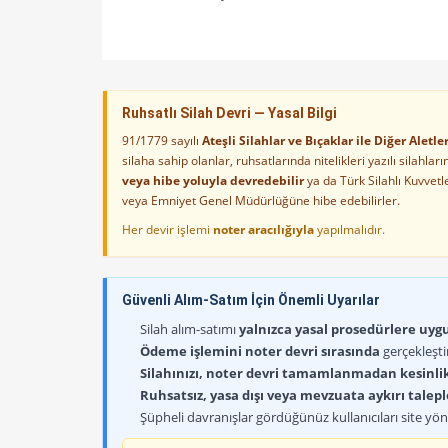
Ruhsatlı Silah Devri — Yasal Bilgi
91/1779 sayılı
Ateşli Silahlar ve Bıçaklar ile Diğer Alet
silaha sahip olanlar, ruhsatlarında nitelikleri yazılı silahl
veya hibe yoluyla devredebilir
ya da Türk Silahlı Kuvvet
veya Emniyet Genel Müdürlüğüne hibe edebilirler.
Her devir işlemi
noter aracılığıyla
yapılmalıdır.
Güvenli Alım-Satım İçin Önemli Uyarılar
Silah alım-satımı
yalnızca yasal prosedürlere uygun
Ödeme işlemini noter devri sırasında
gerçekleşti
Silahınızı, noter devri tamamlanmadan kesinli
Ruhsatsız, yasa dışı veya mevzuata aykırı talep
Şüpheli davranışlar gördüğünüz kullanıcıları site yöne