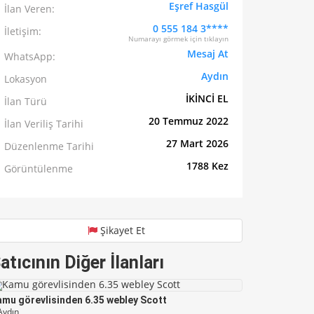
Eşref Hasgül
İlan Veren:
0 555 184 3****
İletişim:
Numarayı görmek için tıklayın
Mesaj At
WhatsApp:
Aydın
Lokasyon
İKİNCİ EL
İlan Türü
20 Temmuz 2022
İlan Veriliş Tarihi
27 Mart 2026
Düzenlenme Tarihi
1788 Kez
Görüntülenme
Şikayet Et
atıcının Diğer İlanları
mu görevlisinden 6.35 webley Scott
ydın