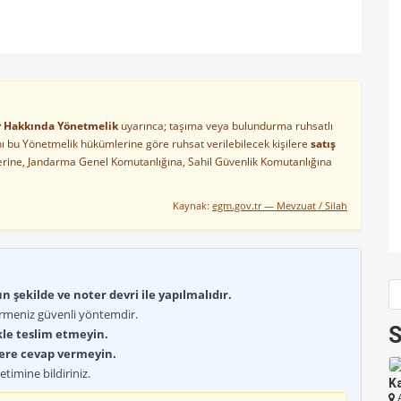
ler Hakkında Yönetmelik
uyarınca; taşıma veya bulundurma ruhsatlı
arını bu Yönetmelik hükümlerine göre ruhsat verilebilecek kişilere
satış
lerine, Jandarma Genel Komutanlığına, Sahil Güvenlik Komutanlığına
Kaynak:
egm.gov.tr — Mevzuat / Silah
 şekilde ve noter devri ile yapılmalıdır.
rmeniz güvenli yöntemdir.
S
kle teslim etmeyin.
lere cevap vermeyin.
timine bildiriniz.
Ka
A