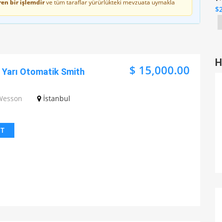
en bir işlemdir
ve tüm taraflar yürürlükteki mevzuata uymakla
$
H
$ 15,000.00
k Yarı Otomatik Smith
Wesson
İstanbul
IT