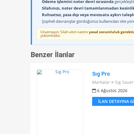
Ödeme işlemini noter devri sırasında
gerçekleşti
Silahınızı, noter devri tamamlanmadan kesinli
Ruhsatsız, yasa dışı veya mevzuata aykırı talep
Şüpheli davranışlar gördüğünüz kullanıcıları site yöne
Unutmayın: Silah alım-satımı
yasal sorumluluk gerektir
yükümlüdür.
Benzer İlanlar
Sıg Pro
Markalar
Sig Sauer
6 Ağustos 2026
İLAN DETAYINA G