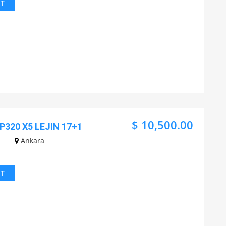
IT
$ 10,500.00
 P320 X5 LEJIN 17+1
Ankara
IT