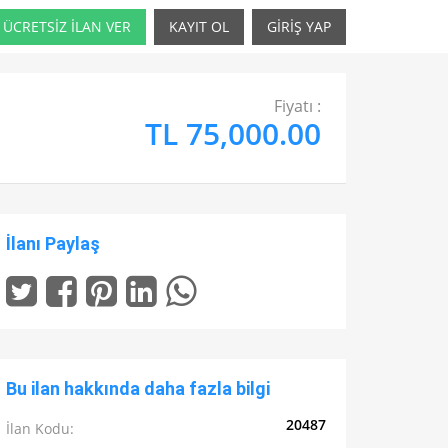
ÜCRETSİZ İLAN VER
KAYIT OL
GİRİŞ YAP
Fiyatı :
TL 75,000.00
İlanı Paylaş
Bu ilan hakkında daha fazla bilgi
20487
İlan Kodu: