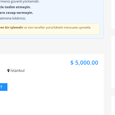
rmeniz güvenli yöntemdir.
kle teslim etmeyin.
lere cevap vermeyin.
timine bildiriniz.
en bir işlemdir
ve tüm taraflar yürürlükteki mevzuata uymakla
$ 5,000.00
İstanbul
IT