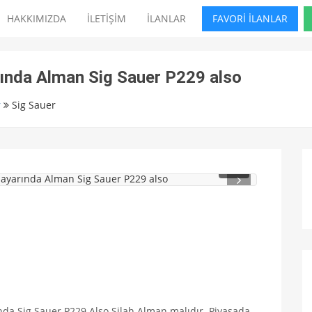
HAKKIMIZDA
İLETİŞİM
İLANLAR
FAVORİ İLANLAR
rında Alman Sig Sauer P229 also
r
Sig Sauer
1
/ 2
ında Sig Sauer P229 Also.Silah Alman malıdır. Piyasada