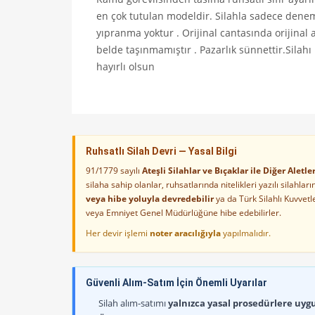
en çok tutulan modeldir. Silahla sadece deneme a
yıpranma yoktur . Orijinal cantasında orijinal ak
belde taşınmamıştır . Pazarlık sünnettir.Silah
hayırlı olsun
Ruhsatlı Silah Devri — Yasal Bilgi
91/1779 sayılı
Ateşli Silahlar ve Bıçaklar ile Diğer Alet
silaha sahip olanlar, ruhsatlarında nitelikleri yazılı silahl
veya hibe yoluyla devredebilir
ya da Türk Silahlı Kuvvet
veya Emniyet Genel Müdürlüğüne hibe edebilirler.
Her devir işlemi
noter aracılığıyla
yapılmalıdır.
Güvenli Alım-Satım İçin Önemli Uyarılar
Silah alım-satımı
yalnızca yasal prosedürlere uygun