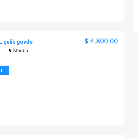
$ 4,800.00
L çelik gövde
İstanbul
IT