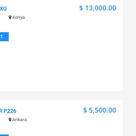
$ 13,000.00
AXG
Konya
IT
$ 5,500.00
R P226
Ankara