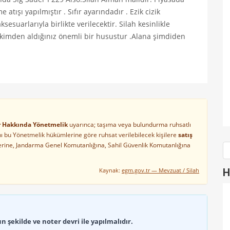
tışı yapılmıştır . Sıfır ayarındadır . Ezik cizik
sesuarlarıyla birlikte verilecektir. Silah kesinlikle
ı kimden aldığınız önemli bir husustur .Alana şimdiden
ler Hakkında Yönetmelik
uyarınca; taşıma veya bulundurma ruhsatlı
arını bu Yönetmelik hükümlerine göre ruhsat verilebilecek kişilere
satış
lerine, Jandarma Genel Komutanlığına, Sahil Güvenlik Komutanlığına
Kaynak:
egm.gov.tr — Mevzuat / Silah
H
 şekilde ve noter devri ile yapılmalıdır.