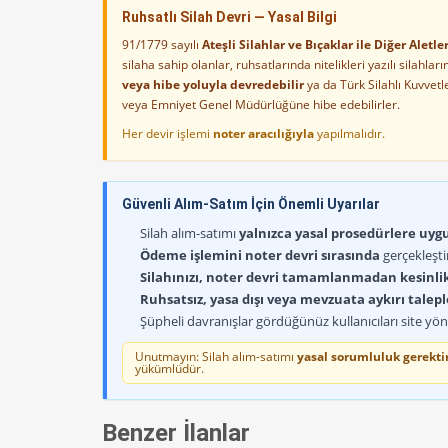
Ruhsatlı Silah Devri — Yasal Bilgi
91/1779 sayılı
Ateşli Silahlar ve Bıçaklar ile Diğer Alet
silaha sahip olanlar, ruhsatlarında nitelikleri yazılı silahl
veya hibe yoluyla devredebilir
ya da Türk Silahlı Kuvvet
veya Emniyet Genel Müdürlüğüne hibe edebilirler.
Her devir işlemi
noter aracılığıyla
yapılmalıdır.
Güvenli Alım-Satım İçin Önemli Uyarılar
Silah alım-satımı
yalnızca yasal prosedürlere uygun
Ödeme işlemini noter devri sırasında
gerçekleşti
Silahınızı, noter devri tamamlanmadan kesinli
Ruhsatsız, yasa dışı veya mevzuata aykırı talep
Şüpheli davranışlar gördüğünüz kullanıcıları site yöne
Unutmayın: Silah alım-satımı
yasal sorumluluk gerektir
yükümlüdür.
Benzer İlanlar