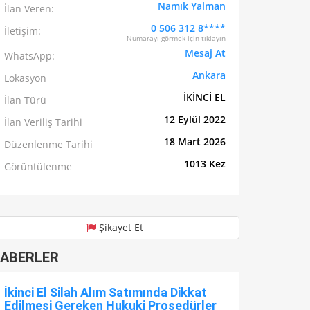
Namık Yalman
İlan Veren:
0 506 312 8****
İletişim:
Numarayı görmek için tıklayın
Mesaj At
WhatsApp:
Ankara
Lokasyon
İKİNCİ EL
İlan Türü
12 Eylül 2022
İlan Veriliş Tarihi
18 Mart 2026
Düzenlenme Tarihi
1013 Kez
Görüntülenme
Şikayet Et
ABERLER
İkinci El Silah Alım Satımında Dikkat
Edilmesi Gereken Hukuki Prosedürler