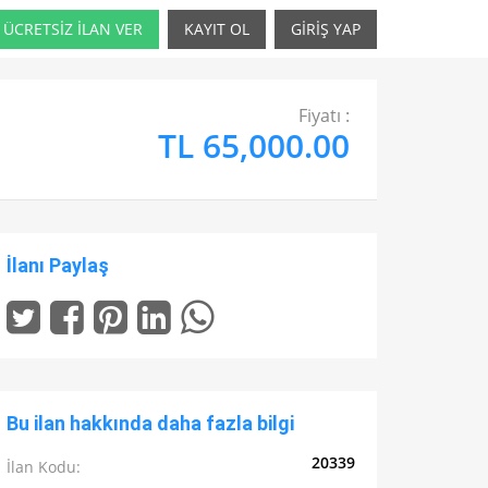
ÜCRETSİZ İLAN VER
KAYIT OL
GİRİŞ YAP
Fiyatı :
TL 65,000.00
İlanı Paylaş
Bu ilan hakkında daha fazla bilgi
20339
İlan Kodu: