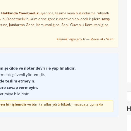
ler Hakkında Yönetmelik
uyarınca; taşıma veya bulundurma ruhsatlı
arını bu Yönetmelik hükümlerine göre ruhsat verilebilecek kişilere
satış
lerine, Jandarma Genel Komutanlığına, Sahil Güvenlik Komutanlığına
Kaynak:
egm.gov.tr — Mevzuat / Silah
 şekilde ve noter devri ile yapılmalıdır.
rmeniz güvenli yöntemdir.
kle teslim etmeyin.
lere cevap vermeyin.
timine bildiriniz.
en bir işlemdir
ve tüm taraflar yürürlükteki mevzuata uymakla
H