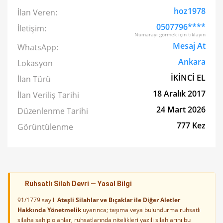
hoz1978
İlan Veren:
0507796****
İletişim:
Numarayı görmek için tıklayın
Mesaj At
WhatsApp:
Ankara
Lokasyon
İKİNCİ EL
İlan Türü
18 Aralık 2017
İlan Veriliş Tarihi
24 Mart 2026
Düzenlenme Tarihi
777 Kez
Görüntülenme
Ruhsatlı Silah Devri — Yasal Bilgi
91/1779 sayılı
Ateşli Silahlar ve Bıçaklar ile Diğer Aletler
Hakkında Yönetmelik
uyarınca; taşıma veya bulundurma ruhsatlı
silaha sahip olanlar, ruhsatlarında nitelikleri yazılı silahlarını bu