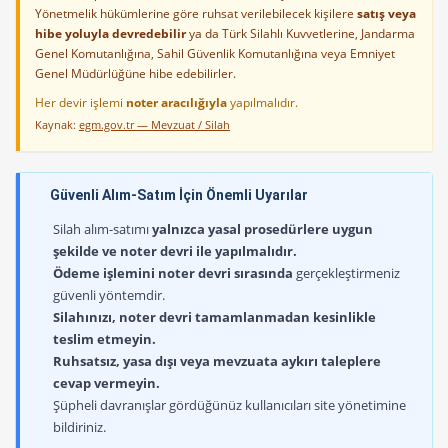
Yönetmelik hükümlerine göre ruhsat verilebilecek kişilere
satış veya
hibe yoluyla devredebilir
ya da Türk Silahlı Kuvvetlerine, Jandarma
Genel Komutanlığına, Sahil Güvenlik Komutanlığına veya Emniyet
Genel Müdürlüğüne hibe edebilirler.
Her devir işlemi
noter aracılığıyla
yapılmalıdır.
Kaynak:
egm.gov.tr — Mevzuat / Silah
Güvenli Alım-Satım İçin Önemli Uyarılar
Silah alım-satımı
yalnızca yasal prosedürlere uygun
şekilde ve noter devri ile yapılmalıdır.
Ödeme işlemini noter devri sırasında
gerçekleştirmeniz
güvenli yöntemdir.
Silahınızı, noter devri tamamlanmadan kesinlikle
teslim etmeyin.
Ruhsatsız, yasa dışı veya mevzuata aykırı taleplere
cevap vermeyin.
Şüpheli davranışlar gördüğünüz kullanıcıları site yönetimine
bildiriniz.