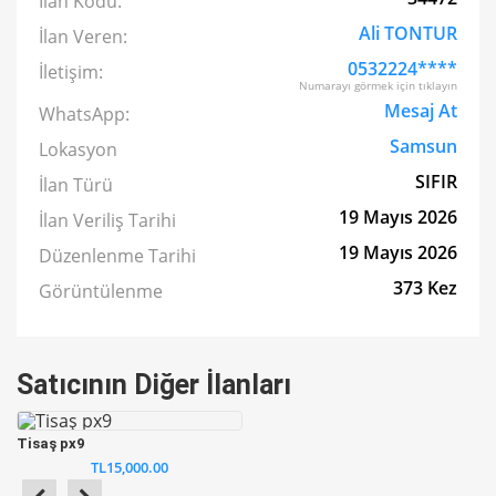
İlan Kodu:
Ali TONTUR
İlan Veren:
0532224****
İletişim:
Numarayı görmek için tıklayın
Mesaj At
WhatsApp:
Samsun
Lokasyon
SIFIR
İlan Türü
19 Mayıs 2026
İlan Veriliş Tarihi
19 Mayıs 2026
Düzenlenme Tarihi
373 Kez
Görüntülenme
Satıcının Diğer İlanları
Tisaş px9
TL15,000.00