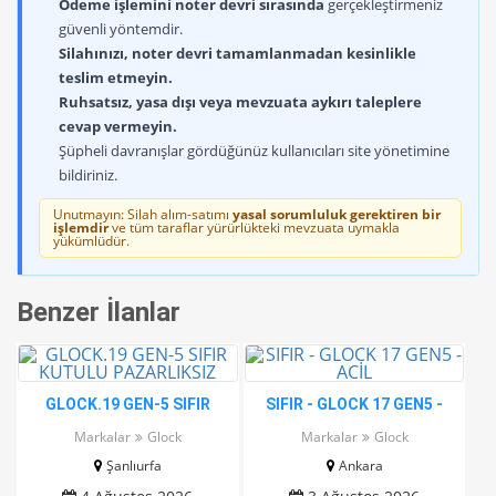
Ödeme işlemini noter devri sırasında
gerçekleştirmeniz
güvenli yöntemdir.
Silahınızı, noter devri tamamlanmadan kesinlikle
teslim etmeyin.
Ruhsatsız, yasa dışı veya mevzuata aykırı taleplere
cevap vermeyin.
Şüpheli davranışlar gördüğünüz kullanıcıları site yönetimine
bildiriniz.
Unutmayın: Silah alım-satımı
yasal sorumluluk gerektiren bir
işlemdir
ve tüm taraflar yürürlükteki mevzuata uymakla
yükümlüdür.
Benzer İlanlar
GLOCK.19 GEN-5 SIFIR
SIFIR - GLOCK 17 GEN5 -
KUTULU PAZARLIKSIZ
ACİL
Markalar
Glock
Markalar
Glock
Şanlıurfa
Ankara