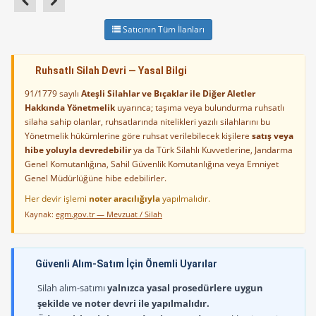
Satıcının Tüm İlanları
Ruhsatlı Silah Devri — Yasal Bilgi
91/1779 sayılı
Ateşli Silahlar ve Bıçaklar ile Diğer Aletler
Hakkında Yönetmelik
uyarınca; taşıma veya bulundurma ruhsatlı
silaha sahip olanlar, ruhsatlarında nitelikleri yazılı silahlarını bu
Yönetmelik hükümlerine göre ruhsat verilebilecek kişilere
satış veya
hibe yoluyla devredebilir
ya da Türk Silahlı Kuvvetlerine, Jandarma
Genel Komutanlığına, Sahil Güvenlik Komutanlığına veya Emniyet
Genel Müdürlüğüne hibe edebilirler.
Her devir işlemi
noter aracılığıyla
yapılmalıdır.
Kaynak:
egm.gov.tr — Mevzuat / Silah
Güvenli Alım-Satım İçin Önemli Uyarılar
Silah alım-satımı
yalnızca yasal prosedürlere uygun
şekilde ve noter devri ile yapılmalıdır.