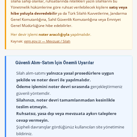
silaha sahip olanlar, ruhsatlarında nitelikleri yazılı silahlarını bu
Yönetmelik hükümlerine göre ruhsat verilebilecek kişilere
satış veya
hibe yoluyla devredebilir
ya da Türk Silahlı Kuvvetlerine, Jandarma
Genel Komutanlığına, Sahil Güvenlik Komutanlığına veya Emniyet
Genel Müdürlüğüne hibe edebilirler.
Her devir işlemi
noter aracılığıyla
yapılmalıdır.
Kaynak:
egm.gov.tr — Mevzuat / Silah
Güvenli Alım-Satım İçin Önemli Uyarılar
Silah alım-satımı
yalnızca yasal prosedürlere uygun
şekilde ve noter devri ile yapılmalıdır.
Ödeme işlemini noter devri sırasında
gerçekleştirmeniz
güvenli yöntemdir.
Silahınızı, noter devri tamamlanmadan kesinlikle
teslim etmeyin.
Ruhsatsız, yasa dışı veya mevzuata aykırı taleplere
cevap vermeyin.
Şüpheli davranışlar gördüğünüz kullanıcıları site yönetimine
bildiriniz.