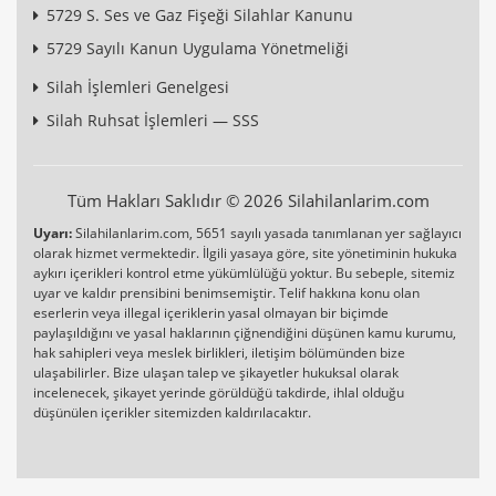
5729 S. Ses ve Gaz Fişeği Silahlar Kanunu
5729 Sayılı Kanun Uygulama Yönetmeliği
Silah İşlemleri Genelgesi
Silah Ruhsat İşlemleri — SSS
Tüm Hakları Saklıdır © 2026 Silahilanlarim.com
Uyarı:
Silahilanlarim.com, 5651 sayılı yasada tanımlanan yer sağlayıcı
olarak hizmet vermektedir. İlgili yasaya göre, site yönetiminin hukuka
aykırı içerikleri kontrol etme yükümlülüğü yoktur. Bu sebeple, sitemiz
uyar ve kaldır prensibini benimsemiştir. Telif hakkına konu olan
eserlerin veya illegal içeriklerin yasal olmayan bir biçimde
paylaşıldığını ve yasal haklarının çiğnendiğini düşünen kamu kurumu,
hak sahipleri veya meslek birlikleri, iletişim bölümünden bize
ulaşabilirler. Bize ulaşan talep ve şikayetler hukuksal olarak
incelenecek, şikayet yerinde görüldüğü takdirde, ihlal olduğu
düşünülen içerikler sitemizden kaldırılacaktır.