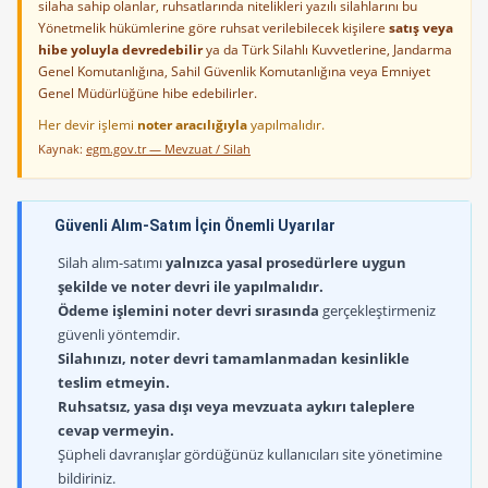
silaha sahip olanlar, ruhsatlarında nitelikleri yazılı silahlarını bu
Yönetmelik hükümlerine göre ruhsat verilebilecek kişilere
satış veya
hibe yoluyla devredebilir
ya da Türk Silahlı Kuvvetlerine, Jandarma
Genel Komutanlığına, Sahil Güvenlik Komutanlığına veya Emniyet
Genel Müdürlüğüne hibe edebilirler.
Her devir işlemi
noter aracılığıyla
yapılmalıdır.
Kaynak:
egm.gov.tr — Mevzuat / Silah
Güvenli Alım-Satım İçin Önemli Uyarılar
Silah alım-satımı
yalnızca yasal prosedürlere uygun
şekilde ve noter devri ile yapılmalıdır.
Ödeme işlemini noter devri sırasında
gerçekleştirmeniz
güvenli yöntemdir.
Silahınızı, noter devri tamamlanmadan kesinlikle
teslim etmeyin.
Ruhsatsız, yasa dışı veya mevzuata aykırı taleplere
cevap vermeyin.
Şüpheli davranışlar gördüğünüz kullanıcıları site yönetimine
bildiriniz.