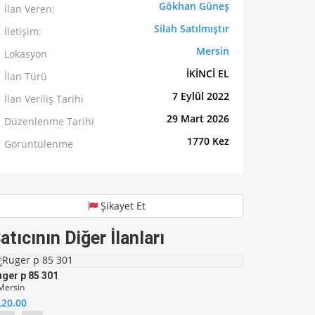
Gökhan Güneş
İlan Veren:
Silah Satılmıştır
İletişim:
Mersin
Lokasyon
İKİNCİ EL
İlan Türü
7 Eylül 2022
İlan Veriliş Tarihi
29 Mart 2026
Düzenlenme Tarihi
1770 Kez
Görüntülenme
Şikayet Et
atıcının Diğer İlanları
ger p 85 301
ersin
L20.00