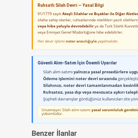
Ruhsatlı Silah Devri — Yasal Bilgi
91/1779 sayılı
Ateşli Silahlar ve Bıçaklar ile Diğer Alet
silaha sahip olanlar, ruhsatlarında nitelikleri yazılı silahl
veya hibe yoluyla devredebilir
ya da Türk Silahlı Kuvvet
veya Emniyet Genel Müdürlüğüne hibe edebilirler.
Her devir işlemi
noter aracılığıyla
yapılmalıdır.
Güvenli Alım-Satım İçin Önemli Uyarılar
Silah alım-satımı
yalnızca yasal prosedürlere uygun
Ödeme işlemini noter devri sırasında
gerçekleşti
Silahınızı, noter devri tamamlanmadan kesinli
Ruhsatsız, yasa dışı veya mevzuata aykırı talep
Şüpheli davranışlar gördüğünüz kullanıcıları site yöne
Unutmayın: Silah alım-satımı
yasal sorumluluk gerektir
yükümlüdür.
Benzer İlanlar