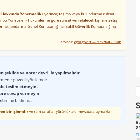
ler Hakkında Yönetmelik
uyarınca; taşıma veya bulundurma ruhsatlı
arını bu Yönetmelik hükümlerine göre ruhsat verilebilecek kişilere
satış
lerine, Jandarma Genel Komutanlığına, Sahil Güvenlik Komutanlığına
Kaynak:
egm.gov.tr — Mevzuat / Silah
 şekilde ve noter devri ile yapılmalıdır.
rmeniz güvenli yöntemdir.
kle teslim etmeyin.
lere cevap vermeyin.
timine bildiriniz.
S
en bir işlemdir
ve tüm taraflar yürürlükteki mevzuata uymakla
Ru
M
T